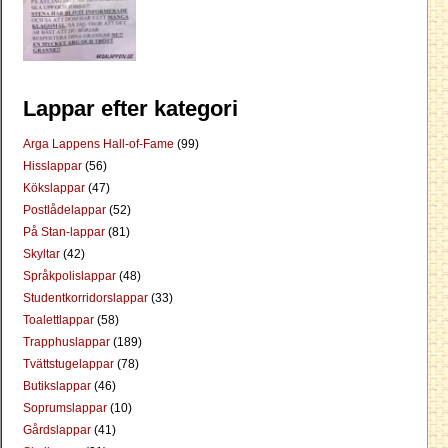
Lappar efter kategori
Arga Lappens Hall-of-Fame
(99)
Hisslappar
(56)
Kökslappar
(47)
Postlådelappar
(52)
På Stan-lappar
(81)
Skyltar
(42)
Språkpolislappar
(48)
Studentkorridorslappar
(33)
Toalettlappar
(58)
Trapphuslappar
(189)
Tvättstugelappar
(78)
Butikslappar
(46)
Soprumslappar
(10)
Gårdslappar
(41)