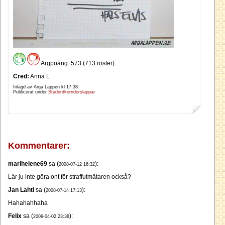
Argpoäng: 573 (713 röster)
Cred:
Anna L
Inlagd av Arga Lappen kl
17:38
Publicerat under
Studentkorridorslappar
Kommentarer:
marihelene69
sa (
):
2008-07-12 16:32
Lär ju inte göra ont för straffutmätaren också?
Jan Lahti
sa (
):
2008-07-14 17:13
Hahahahhaha
Felix
sa (
):
2009-04-02 23:38