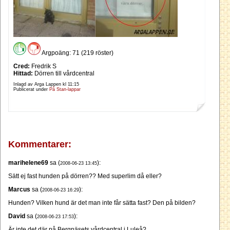
Argpoäng: 71 (219 röster)
Cred:
Fredrik S
Hittad:
Dörren till vårdcentral
Inlagd av Arga Lappen kl
11:15
Publicerat under
På Stan-lappar
Kommentarer:
marihelene69
sa (
):
2008-06-23 13:45
Sätt ej fast hunden på dörren?? Med superlim då eller?
Marcus
sa (
):
2008-06-23 16:29
Hunden? Vilken hund är det man inte får sätta fast? Den på bilden?
David
sa (
):
2008-06-23 17:53
Är inte det där på Bergnäsets vårdcentral i Luleå?