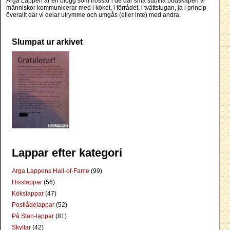
Arga Lappen är en blogg som frossar i de där små subtila budskapen vi
människor kommunicerar med i köket, i förrådet, i tvättstugan, ja i princip
överallt där vi delar utrymme och umgås (eller inte) med andra.
Slumpat ur arkivet
Lappar efter kategori
Arga Lappens Hall-of-Fame
(99)
Hisslappar
(56)
Kökslappar
(47)
Postlådelappar
(52)
På Stan-lappar
(81)
Skyltar
(42)