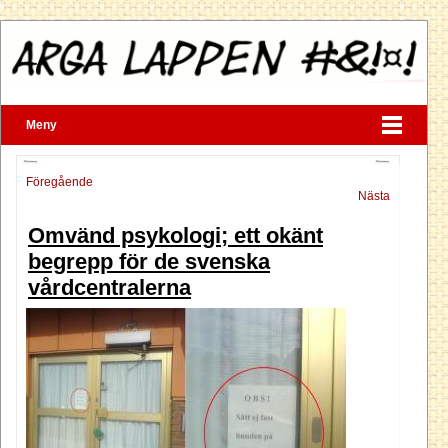
Meny
Föregående
Nästa
Omvänd psykologi; ett okänt
begrepp för de svenska
vårdcentralerna