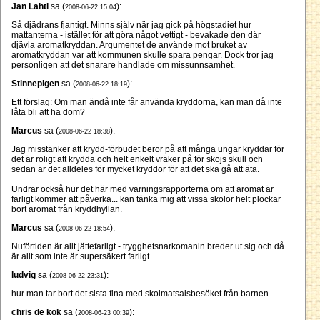
Jan Lahti
sa (
):
2008-06-22 15:04
Så djädrans fjantigt. Minns själv när jag gick på högstadiet hur
mattanterna - istället för att göra något vettigt - bevakade den där
djävla aromatkryddan. Argumentet de använde mot bruket av
aromatkryddan var att kommunen skulle spara pengar. Dock tror jag
personligen att det snarare handlade om missunnsamhet.
Stinnepigen
sa (
):
2008-06-22 18:19
Ett förslag: Om man ändå inte får använda kryddorna, kan man då inte
låta bli att ha dom?
Marcus
sa (
):
2008-06-22 18:38
Jag misstänker att krydd-förbudet beror på att många ungar kryddar för
det är roligt att krydda och helt enkelt vräker på för skojs skull och
sedan är det alldeles för mycket kryddor för att det ska gå att äta.
Undrar också hur det här med varningsrapporterna om att aromat är
farligt kommer att påverka... kan tänka mig att vissa skolor helt plockar
bort aromat från kryddhyllan.
Marcus
sa (
):
2008-06-22 18:54
Nuförtiden är allt jättefarligt - trygghetsnarkomanin breder ut sig och då
är allt som inte är supersäkert farligt.
ludvig
sa (
):
2008-06-22 23:31
hur man tar bort det sista fina med skolmatsalsbesöket från barnen..
chris de kök
sa (
):
2008-06-23 00:39