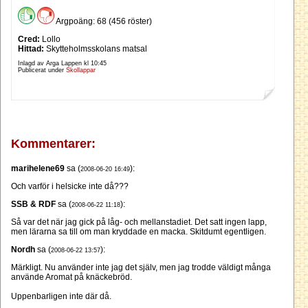
Argpoäng: 68 (456 röster)
Cred:
Lollo
Hittad:
Skytteholmsskolans matsal
Inlagd av Arga Lappen kl
10:45
Publicerat under
Skollappar
Kommentarer:
marihelene69
sa (
):
2008-06-20 16:49
Och varför i helsicke inte då???
SSB & RDF
sa (
):
2008-06-22 11:18
Så var det när jag gick på låg- och mellanstadiet. Det satt ingen lapp,
men lärarna sa till om man kryddade en macka. Skitdumt egentligen.
Nordh
sa (
):
2008-06-22 13:57
Märkligt. Nu använder inte jag det själv, men jag trodde väldigt många
använde Aromat på knäckebröd.
Uppenbarligen inte där då.