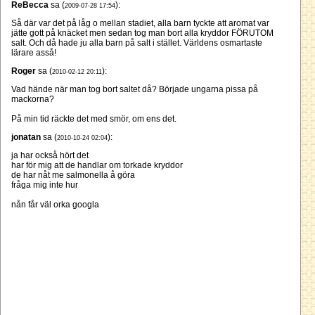
ReBecca
sa (
):
2009-07-28 17:54
Så där var det på låg o mellan stadiet, alla barn tyckte att aromat var
jätte gott på knäcket men sedan tog man bort alla kryddor FÖRUTOM
salt. Och då hade ju alla barn på salt i stället. Världens osmartaste
lärare asså!
Roger
sa (
):
2010-02-12 20:11
Vad hände när man tog bort saltet då? Började ungarna pissa på
mackorna?
På min tid räckte det med smör, om ens det.
jonatan
sa (
):
2010-10-24 02:04
ja har också hört det
har för mig att de handlar om torkade kryddor
de har nåt me salmonella å göra
fråga mig inte hur
nån får väl orka googla