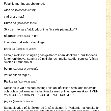
Felaktig meningsuppbyggnad.
wise
sa (
):
2008-06-23 07:57
vad är aromat?
Gilmo
sa (
):
2008-06-23 13:35
Ska det inte vara "att kryddor inte får strös på mackor"?
någon
sa (
):
2008-06-24 12:41
Invandrarmattanten slår till igen.
chris
sa (
):
2008-06-25 20:52
haha, "skolbespisningen goes gestapo" är en klockren rubrik för detta
fenomen! det var samma på mitt låg- och mellanstadie, som var Västra
Skolan i Katrineholm.
benny
sa (
):
2008-06-26 02:25
Var är bilden tagen?
Parkiz
sa (
):
2008-06-26 13:51
Det kanske var ens nödlösning i skolan, då fisken smakade förjävligt
och potatisbullarna var kalla. Knäcke med piffi var grejjen liksom! MEN
VARFÖR FÅR MAN INTE GÖR DET NU LIKSOM???
jag
sa (
):
2008-08-09 16:45
Salladskrydda på knäckebröd är så sjukt gott ju! Mattanterna kanske är