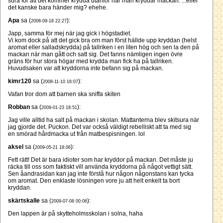
sura för att det kommer krydda utanför när man kryddar mackan. ...eller
det kanske bara händer mig? ehehe.
Apa
sa (
):
2008-09-18 22:27
Japp, samma för mej när jag gick i högstadiet.
Vi kom dock på att det gick bra om man först hällde upp kryddan (helst
aromat eller salladskrydda) på tallriken i en liten hög och sen la den på
mackan när man gått och satt sig. Det fanns nämligen ingen övre
gräns för hur stora högar med krydda man fick ha på tallriken.
Huvudsaken var att kryddorna inte befann sig på mackan.
kimr120
sa (
):
2008-11-10 16:07
Vafan tror dom att barnen ska sniffa skiten
Robban
sa (
):
2009-01-23 18:51
Jag ville alltid ha salt på mackan i skolan. Mattanterna blev skitsura när
jag gjorde det. Puckon. Det var också väldigt rebelliskt att ta med sig
en smörad hårdmacka ut från matbespisningen. lol
aksel
sa (
):
2009-05-21 18:06
Fett rätt! Det är bara idioter som har kryddor på mackan. Det måste ju
räcka till oss som faktiskt vill använda kryddorna på något vettigt sätt.
Sen åandrasidan kan jag inte förstå hur någon någonstans kan tycka
om aromat. Den enklaste lösningen vore ju att helt enkelt ta bort
kryddan.
skärtskalle
sa (
):
2009-07-08 00:06
Den lappen är på skytteholmsskolan i solna, haha