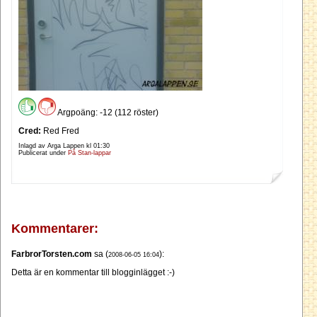
Argpoäng: -12 (112 röster)
Cred:
Red Fred
Inlagd av Arga Lappen kl
01:30
Publicerat under
På Stan-lappar
Kommentarer:
FarbrorTorsten.com
sa (
):
2008-06-05 16:04
Detta är en kommentar till blogginlägget :-)