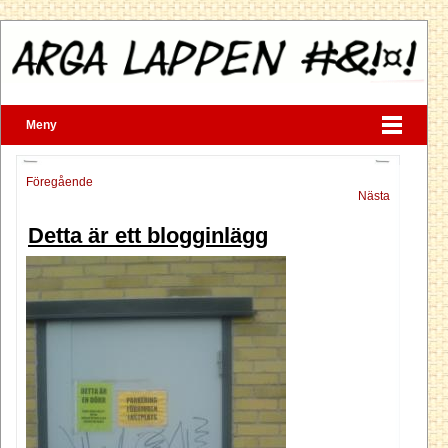
Meny
Föregående
Nästa
Detta är ett blogginlägg