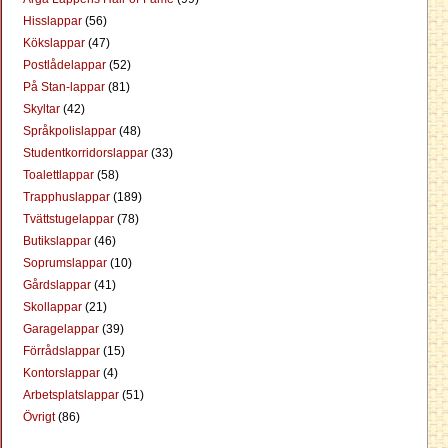
Hisslappar
(56)
Kökslappar
(47)
Postlådelappar
(52)
På Stan-lappar
(81)
Skyltar
(42)
Språkpolislappar
(48)
Studentkorridorslappar
(33)
Toalettlappar
(58)
Trapphuslappar
(189)
Tvättstugelappar
(78)
Butikslappar
(46)
Soprumslappar
(10)
Gårdslappar
(41)
Skollappar
(21)
Garagelappar
(39)
Förrådslappar
(15)
Kontorslappar
(4)
Arbetsplatslappar
(51)
Övrigt
(86)