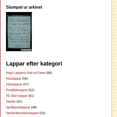
Slumpat ur arkivet
Lappar efter kategori
Arga Lappens Hall-of-Fame
(99)
Hisslappar
(56)
Kökslappar
(47)
Postlådelappar
(52)
På Stan-lappar
(81)
Skyltar
(42)
Språkpolislappar
(48)
Studentkorridorslappar
(33)