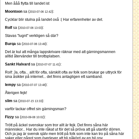
Men ååå flytta till landet ist
Moontoon
sa (
):
2010-07-06 12:42
Cycklar blir stulna på landet oxå :( Har erfarenheter av det.
Rolf
sa (
):
2010-07-06 13:03
Stavas "lugnt" verkligen så där?
Burqa
sa (
):
2010-07-06 13:49
Det är kul att många lappskrivare räknar med att gärningsmannen
alltid återvänder till brottsplatsen.
Sankt Halvard
sa (
):
2010-07-07 11:41
Rolf: Ja, ofta... allt för ofta, särskilt ofta av folk som brukar ge uttryck för
sina åsikter på internet... det finns antagligen ett samband.
lempy
sa (
):
2010-07-07 13:48
Återigen fejk!
slim
sa (
):
2010-07-15 13:33
varför tackar offret sin gärningsman?
Fizzy
sa (
):
2010-09-08 10:02
Trött på äckel svenskar som tror allt är fejk. Det finns såna här
människor... Har du inte råkat ut för det så pröva att gå utanför dörren.
Och ja jag är svensk själv men trött på folk som inte kan tro på såna här
saker eller något som överlever att bli påkörd av en bil osv.