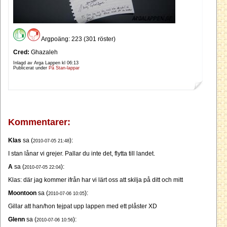
Argpoäng: 223 (301 röster)
Cred:
Ghazaleh
Inlagd av Arga Lappen kl
06:13
Publicerat under
På Stan-lappar
Kommentarer:
Klas
sa (
):
2010-07-05 21:48
I stan lånar vi grejer. Pallar du inte det, flytta till landet.
A
sa (
):
2010-07-05 22:04
Klas: där jag kommer ifrån har vi lärt oss att skilja på ditt och mitt
Moontoon
sa (
):
2010-07-06 10:05
Gillar att han/hon tejpat upp lappen med ett plåster XD
Glenn
sa (
):
2010-07-06 10:56