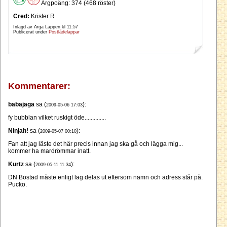
Argpoäng: 374 (468 röster)
Cred:
Krister R
Inlagd av Arga Lappen kl
11:57
Publicerat under
Postlådelappar
Kommentarer:
babajaga
sa (
):
2009-05-06 17:03
fy bubblan vilket ruskigt öde..............
Ninjah!
sa (
):
2009-05-07 00:10
Fan att jag läste det här precis innan jag ska gå och lägga mig...
kommer ha mardrömmar inatt.
Kurtz
sa (
):
2009-05-11 11:34
DN Bostad måste enligt lag delas ut eftersom namn och adress står på.
Pucko.