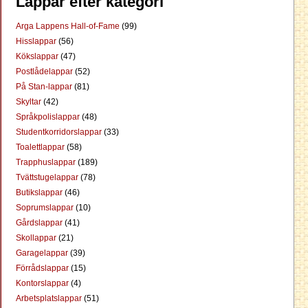
Lappar efter kategori
Arga Lappens Hall-of-Fame
(99)
Hisslappar
(56)
Kökslappar
(47)
Postlådelappar
(52)
På Stan-lappar
(81)
Skyltar
(42)
Språkpolislappar
(48)
Studentkorridorslappar
(33)
Toalettlappar
(58)
Trapphuslappar
(189)
Tvättstugelappar
(78)
Butikslappar
(46)
Soprumslappar
(10)
Gårdslappar
(41)
Skollappar
(21)
Garagelappar
(39)
Förrådslappar
(15)
Kontorslappar
(4)
Arbetsplatslappar
(51)