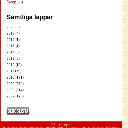
Övrigt
(86)
Samtliga lappar
2023
(3)
2017
(4)
2016
(1)
2015
(1)
2014
(3)
2013
(5)
2012
(18)
2011
(75)
2010
(171)
2009
(274)
2008
(314)
2007
(128)
© Arga Lappen
Vid intresse av att reproducera, publicera eller på annat sätt använda material från
sidan
,