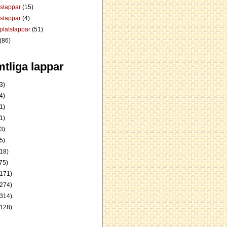
dslappar
(15)
rslappar
(4)
platslappar
(51)
(86)
tliga lappar
3)
4)
1)
1)
3)
5)
18)
75)
171)
274)
314)
128)