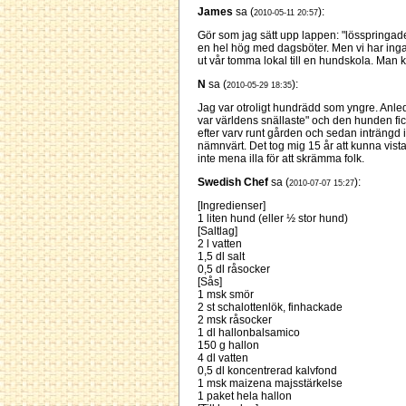
James
sa (
):
2010-05-11 20:57
Gör som jag sätt upp lappen: "lösspringade
en hel hög med dagsböter. Men vi har ing
ut vår tomma lokal till en hundskola. Man k
N
sa (
):
2010-05-29 18:35
Jag var otroligt hundrädd som yngre. Anled
var världens snällaste" och den hunden fick
efter varv runt gården och sedan inträngd i
nämnvärt. Det tog mig 15 år att kunna vis
inte mena illa för att skrämma folk.
Swedish Chef
sa (
):
2010-07-07 15:27
[Ingredienser]
1 liten hund (eller ½ stor hund)
[Saltlag]
2 l vatten
1,5 dl salt
0,5 dl råsocker
[Sås]
1 msk smör
2 st schalottenlök, finhackade
2 msk råsocker
1 dl hallonbalsamico
150 g hallon
4 dl vatten
0,5 dl koncentrerad kalvfond
1 msk maizena majsstärkelse
1 paket hela hallon