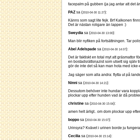
facepalm på gubben (ja jag antar att det ä
PAZ
sa (
):
2010-04-30 11:27
Känns som sagt lite fejk. Brf Kalkonen fin
Det är nästan roligare än lappen :)
Sweydia
sa (
):
2010-04-30 13:00
Man blir nyfiken på fortsättningen. Tar pol
Abel Adelspade
sa (
):
2010-04-30 14:07
Det är faktiskt en total myt att gräsmattor f
en bostadsrättsnazist som utsett sig själv 
gör de inte det så kan man hota med icke-ex
Jag säger som alla andra: flytta ut på lande
Ninni
sa (
):
2010-04-30 14:21
Dessutom behöver inte hundar vara kopplad
plockar upp efter hunden vad är då proble
christine
sa (
):
2010-04-30 15:04
amen helt ärligt.. om dom plockar upp efter 
boppo
sa (
):
2010-04-30 15:07
Urinsyra? Kvävet i urinen borde ju funger
Cecilia
sa (
):
2010-04-30 15:14