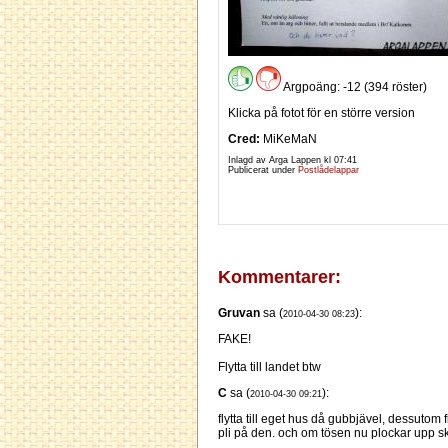
Argpoäng: -12 (394 röster)
Klicka på fotot för en större version
Cred:
MiKeMaN
Inlagd av Arga Lappen kl
07:41
Publicerat under
Postlådelappar
Kommentarer:
Gruvan
sa (
):
2010-04-30 08:23
FAKE!
Flytta till landet btw
C
sa (
):
2010-04-30 09:21
flytta till eget hus då gubbjävel, dessuto
pli på den. och om tösen nu plockar upp ski