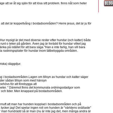
ge att se åt sig själv för att lösa sitt problem. finns nåt som heter
om att det är koppeltvång i bostadsområden? Herre jesus, det är ju för
 Hur mysigt är det med diverse rester efter hundar (och katter) både
runt o leker på gården. Även jag är livrädd för hundar vilket jag
nka på istället för att bara säga "Han e inte farlig, han vill bara
ella rastningsplater för hundar inom tätbebyggda områden.
riska) däggdjur.
g i bostadsområden.Lagen om tillsyn av hundar och katter säger
under sådan tillsyn som med hänsyn
behövs för att förebygga att
heter. " Däremot finns det kommunala ordningsstadgor som
er och tider. Men knappast på bostadsområden.
förnuft att man har hunden kopplad i bostadsområden och på
lk tycker jag! Det spelar ingen roll om hunden är "världens snällaste"
 är man hundrädd så är man (nu är inte jag det, men många andra är