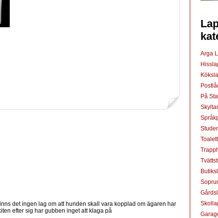
Lap
kat
Arga 
Hissl
Köksl
Postl
På St
Skylta
Språkp
Studen
Toalet
Trapp
Tvätts
Butiks
Sopru
Gårds
Skoll
m finns det ingen lag om att hunden skall vara kopplad om ägaren har
ten efter sig har gubben inget att klaga på
Garag