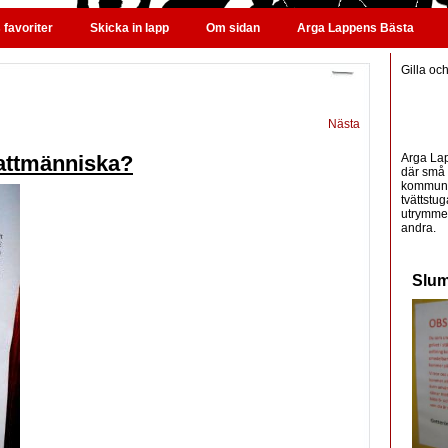
favoriter
Skicka in lapp
Om sidan
Arga Lappens Bästa
Gilla oc
Nästa
Arga Lap
kattmänniska?
där små 
kommunic
tvättstug
utrymme 
andra.
Slum