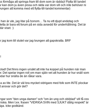
 förmåga att springa fram till dom som är rädda)! Flytta till landet
är kan dom ju även pissa och skita var dom vill och inte behöver ni
tvungen att komma med ett flytta-till-landet kommentar)
an är ute, jag litar på honom.... Ta nu ett djupt andetag och
etta är bara ett forum på en sida avsedd för underhållning. Det är
är viset. :)
 jag kom till slutet var jag tvungen att gapskratta. BRF
!
plad! Det finns ingen ursäkt att inte ha koppel på hunden när man
or. Det spelar ingen roll om man själv vet att hunden är hur snäll som
undar hur snälla de än råkar vara.
na av lite. Det är väl bra mycket vidrigare med folk som INTE plockar
tt ansvar och gör det?
ringar som "den unga damen" och "om än ung och obildad" vill få oss
nniska. Men t.ex. frasen "VIDRIGA SVIN med SJUKT dålig respekt" är
måga. Icke godkänd.