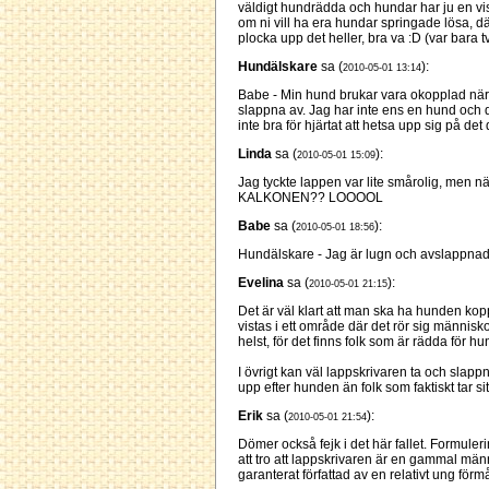
väldigt hundrädda och hundar har ju en viss
om ni vill ha era hundar springade lösa, d
plocka upp det heller, bra va :D (var bara 
Hundälskare
sa (
):
2010-05-01 13:14
Babe - Min hund brukar vara okopplad när h
slappna av. Jag har inte ens en hund och d
inte bra för hjärtat att hetsa upp sig på det d
Linda
sa (
):
2010-05-01 15:09
Jag tyckte lappen var lite smårolig, men när
KALKONEN?? LOOOOL
Babe
sa (
):
2010-05-01 18:56
Hundälskare - Jag är lugn och avslappnad
Evelina
sa (
):
2010-05-01 21:15
Det är väl klart att man ska ha hunden kop
vistas i ett område där det rör sig människ
helst, för det finns folk som är rädda för h
I övrigt kan väl lappskrivaren ta och slapp
upp efter hunden än folk som faktiskt tar si
Erik
sa (
):
2010-05-01 21:54
Dömer också fejk i det här fallet. Formule
att tro att lappskrivaren är en gammal mä
garanterat författad av en relativt ung för