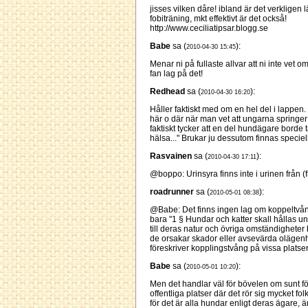
jisses vilken dåre! ibland är det verkligen lä
fobiträning, mkt effektivt är det också!
http://www.ceciliatipsar.blogg.se
Babe
sa (
):
2010-04-30 15:45
Menar ni på fullaste allvar att ni inte vet 
fan lag på det!
Redhead
sa (
):
2010-04-30 16:20
Håller faktiskt med om en hel del i lappen.
här o där när man vet att ungarna springer 
faktiskt tycker att en del hundägare borde tä
hälsa..." Brukar ju dessutom finnas speci
Rasvainen
sa (
):
2010-04-30 17:11
@boppo: Urinsyra finns inte i urinen från (f
roadrunner
sa (
):
2010-05-01 08:38
@Babe: Det finns ingen lag om koppeltvån
bara "1 § Hundar och katter skall hållas 
till deras natur och övriga omständigheter 
de orsakar skador eller avsevärda olägen
föreskriver kopplingstvång på vissa plats
Babe
sa (
):
2010-05-01 10:20
Men det handlar väl för bövelen om sunt 
offentliga platser där det rör sig mycket fo
för det är alla hundar enligt deras ägare,