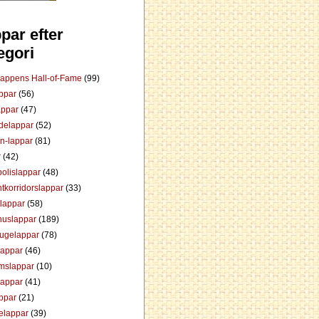
par efter
egori
Lappens Hall-of-Fame
(99)
appar
(56)
appar
(47)
ådelappar
(52)
an-lappar
(81)
r
(42)
olislappar
(48)
tkorridorslappar
(33)
tlappar
(58)
huslappar
(189)
tugelappar
(78)
lappar
(46)
mslappar
(10)
lappar
(41)
appar
(21)
elappar
(39)