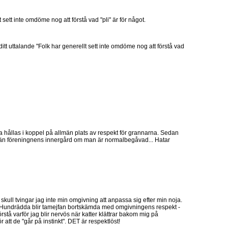
 sett inte omdöme nog att förstå vad "pli" är för något.
 ditt uttalande "Folk har generellt sett inte omdöme nog att förstå vad
ka hållas i koppel på allmän plats av respekt för grannarna. Sedan
s än föreningnens innergård om man är normalbegåvad... Hatar
 skull tvingar jag inte min omgivning att anpassa sig efter min noja.
m. Hundrädda blir tamejfan bortskämda med omgivningens respekt -
örstå varför jag blir nervös när katter klättrar bakom mig på
ör att de "går på instinkt". DET är respektlöst!