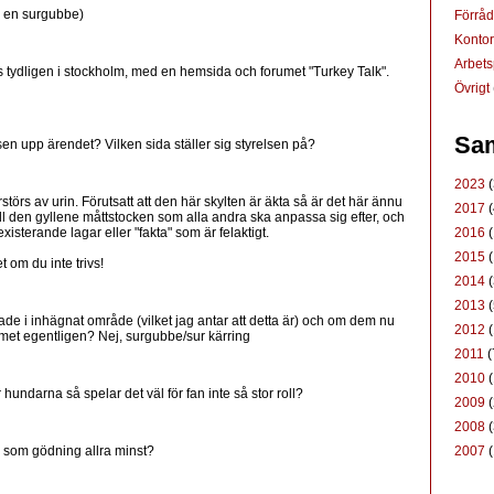
r en surgubbe)
Förrå
Konto
Arbets
ns tydligen i stockholm, med en hemsida och forumet "Turkey Talk".
Övrigt
Sam
isen upp ärendet? Vilken sida ställer sig styrelsen på?
2023
(
örstörs av urin. Förutsatt att den här skylten är äkta så är det här ännu
2017
(
till den gyllene måttstocken som alla andra ska anpassa sig efter, och
2016
(
isterande lagar eller "fakta" som är felaktigt.
2015
(
t om du inte trivs!
2014
(
2013
(
e i inhägnat område (vilket jag antar att detta är) och om dem nu
2012
(
met egentligen? Nej, surgubbe/sur kärring
2011
(
2010
(
hundarna så spelar det väl för fan inte så stor roll?
2009
(
2008
(
2007
(
a som gödning allra minst?