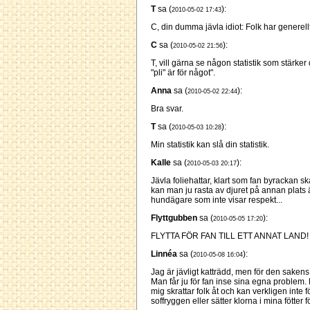
T
sa (
):
2010-05-02 17:43
C, din dumma jävla idiot: Folk har generellt
C
sa (
):
2010-05-02 21:56
T, vill gärna se någon statistik som stärker
"pli" är för något".
Anna
sa (
):
2010-05-02 22:44
Bra svar.
T
sa (
):
2010-05-03 10:28
Min statistik kan slå din statistik.
Kalle
sa (
):
2010-05-03 20:17
Jävla foliehattar, klart som fan byrackan s
kan man ju rasta av djuret på annan plat
hundägare som inte visar respekt...
Flyttgubben
sa (
):
2010-05-05 17:20
FLYTTA FÖR FAN TILL ETT ANNAT LAND!
Linnéa
sa (
):
2010-05-08 16:04
Jag är jävligt katträdd, men för den sakens
Man får ju för fan inse sina egna proble
mig skrattar folk åt och kan verkligen inte f
soffryggen eller sätter klorna i mina fötter f