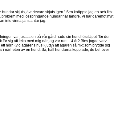
 hundar skjuts, överlevare skjuts igen." Sen knäppte jag en och fick
a problem med lösspringande hundar här längre. Vi har däremot hyrt
an inte vinna jämt antar jag.
ningen var just att en på vår gård hade sin hund lössläppt "för den
 för sig att leka med mig när jag var runt... 4 år? Blev jagad varv
 ett hörn (vid ägarens hus!), utan att ägaren så mkt som brydde sig
tas i närheten av en hund. Så, håll hundarna kopplade, de behöver