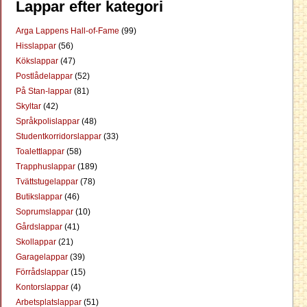
Lappar efter kategori
Arga Lappens Hall-of-Fame
(99)
Hisslappar
(56)
Kökslappar
(47)
Postlådelappar
(52)
På Stan-lappar
(81)
Skyltar
(42)
Språkpolislappar
(48)
Studentkorridorslappar
(33)
Toalettlappar
(58)
Trapphuslappar
(189)
Tvättstugelappar
(78)
Butikslappar
(46)
Soprumslappar
(10)
Gårdslappar
(41)
Skollappar
(21)
Garagelappar
(39)
Förrådslappar
(15)
Kontorslappar
(4)
Arbetsplatslappar
(51)