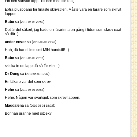
Fin och sansad lapp. Till och med lite rolig.
Extra pluspoäng för finaste skrivstilen. Måste vara en lärare som skrivit
lappen.
Babe
sa (
):
2010-05-02 20:50
Det är det säkert, jag hade en lärarinna en gång i tiden som skrev exat
så där :)
under cover
sa (
):
2010-05-02 21:46
Hah, då har ni inte sett MIN handstil! :-)
Babe
sa (
):
2010-05-02 22:15
skicka in en lapp då så får vi se :)
Dr Dong
sa (
):
2010-05-03 12:37
En läkare var det som skrev.
Hehe
sa (
):
2010-05-04 09:53
Hehe. Någon var svartsjuk som skrev lappen.
Magdalena
sa (
):
2010-05-04 18:02
Bor han granne med sitt ex?