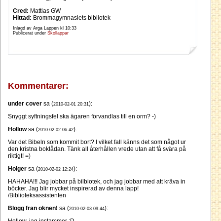
Cred:
Mattias GW
Hittad:
Brommagymnasiets bibliotek
Inlagd av Arga Lappen kl
10:33
Publicerat under
Skollappar
Kommentarer:
under cover
sa (
):
2010-02-01 20:31
Snyggt syftningsfel ska ägaren förvandlas till en orm? -)
Hollow
sa (
):
2010-02-02 06:42
Var det Bibeln som kommit bort? I vilket fall känns det som något ur
den kristna boklådan. Tänk all återhållen vrede utan att få svära på
riktigt! =)
Holger
sa (
):
2010-02-02 12:24
HAHAHA!!! Jag jobbar på bilbiotek, och jag jobbar med att kräva in
böcker. Jag blir mycket inspirerad av denna lapp!
/Biblioteksassistenten
Blogg fran oknen!
sa (
):
2010-02-03 09:44