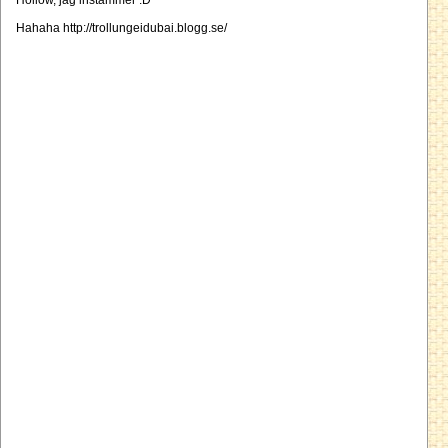
Hollow, jag instammer :D
Hahaha http://trollungeidubai.blogg.se/