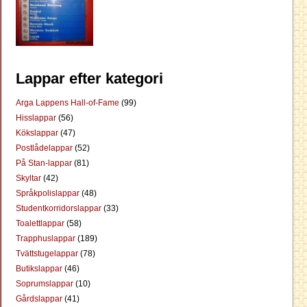
Lappar efter kategori
Arga Lappens Hall-of-Fame
(99)
Hisslappar
(56)
Kökslappar
(47)
Postlådelappar
(52)
På Stan-lappar
(81)
Skyltar
(42)
Språkpolislappar
(48)
Studentkorridorslappar
(33)
Toalettlappar
(58)
Trapphuslappar
(189)
Tvättstugelappar
(78)
Butikslappar
(46)
Soprumslappar
(10)
Gårdslappar
(41)