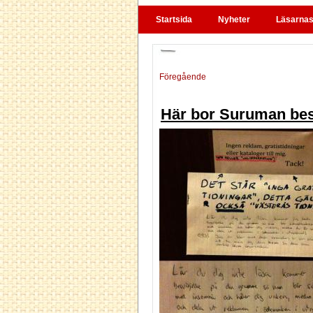
Startsida
Nyheter
Läsarnas 
Föregående
Här bor Suruman bes