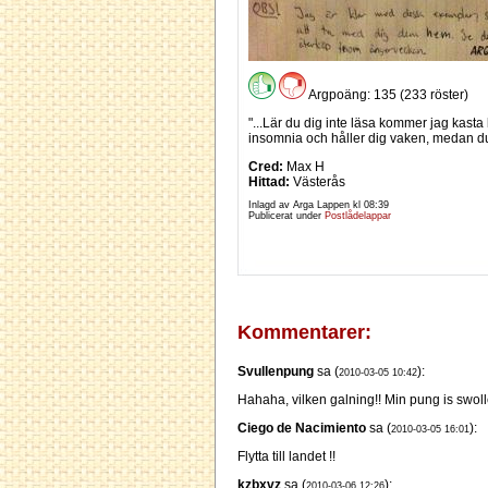
Argpoäng: 135 (233 röster)
"...Lär du dig inte läsa kommer jag kast
insomnia och håller dig vaken, medan du 
Cred:
Max H
Hittad:
Västerås
Inlagd av Arga Lappen kl
08:39
Publicerat under
Postlådelappar
Kommentarer:
Svullenpung
sa (
):
2010-03-05 10:42
Hahaha, vilken galning!! Min pung is swoll
Ciego de Nacimiento
sa (
):
2010-03-05 16:01
Flytta till landet !!
kzbxvz
sa (
):
2010-03-06 12:26