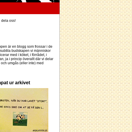
h dela oss!
pen är en blogg som frossar i de
subtila budskapen vi människor
erar med i köket, i förrådet, i
an, ja i princip överallt där vi delar
och umgås (eller inte) med
pat ur arkivet