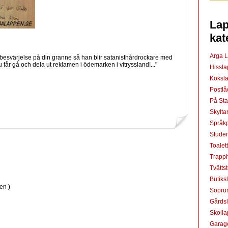
Lap
kat
Arga 
a besvärjelse på din granne så han blir satanisthårdrockare med
får gå och dela ut reklamen i ödemarken i vitryssland!..."
Hissl
Köksl
Postl
På St
Skylta
Språkp
Studen
Toalet
Trapp
Tvätts
Butiks
en )
Sopru
Gårds
Skoll
Garag