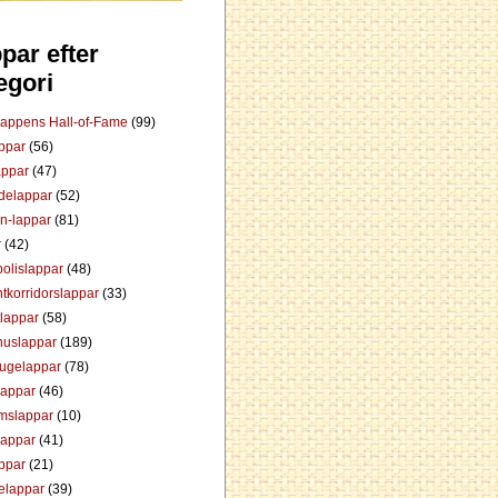
par efter
egori
Lappens Hall-of-Fame
(99)
appar
(56)
appar
(47)
ådelappar
(52)
an-lappar
(81)
r
(42)
olislappar
(48)
tkorridorslappar
(33)
tlappar
(58)
huslappar
(189)
tugelappar
(78)
lappar
(46)
mslappar
(10)
lappar
(41)
appar
(21)
elappar
(39)