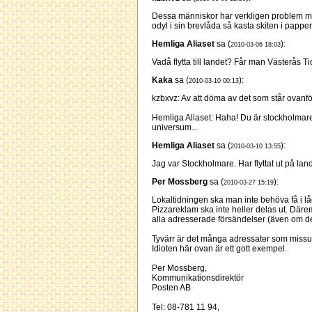
Dessa människor har verkligen problem m
odyl i sin brevlåda så kasta skiten i papper
Hemliga Aliaset
sa (
):
2010-03-06 18:03
Vadå flytta till landet? Får man Västerås 
Kaka
sa (
):
2010-03-10 00:13
kzbxvz: Av att döma av det som står ovanför 
Hemliga Aliaset: Haha! Du är stockholmare 
universum...
Hemliga Aliaset
sa (
):
2010-03-10 13:55
Jag var Stockholmare. Har flyttat ut på land
Per Mossberg
sa (
):
2010-03-27 15:19
Lokaltidningen ska man inte behöva få i l
Pizzareklam ska inte heller delas ut. Därem
alla adresserade försändelser (även om de
Tyvärr är det många adressater som missup
Idioten här ovan är ett gott exempel.
Per Mossberg,
Kommunikationsdirektör
Posten AB
Tel: 08-781 11 94,