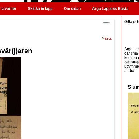
favoriter
Skicka in lapp
Om sidan
Arga Lappens Bästa
Gilla oc
Nästa
Arga Lap
vär(j)aren
där små 
kommunic
tvättstug
utrymme 
andra.
Slum