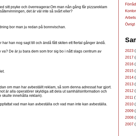
Förrå
ed sitt psyke och överreagerar.Om man nån gång får pizzareklam
Konto
såtervinningen, det är väl inte så svårt eller?
Arbets
Övrigt
Tidning bor man ju redan på bonnvischan.
Sam
har han nog sagt till och ändå fått skiten ett flertal gånger ändå.
2023
(
va? De är ju bara dem som tror sig bo i nått slags centrum av
2017
(
2016
(
2015
(
et.
2014
(
2013
(
ådan om man har avbeställt reklam, så som denna adressat har gjort.
2012
(
ot är alla operatörer skyldiga att dela ut samhällsinformation och
 skulle innehålla reklam).
2011
(
2010
(
pfattat vad man kan avbeställa och vad man inte kan avbeställa.
2009
(
2008
(
2007
(