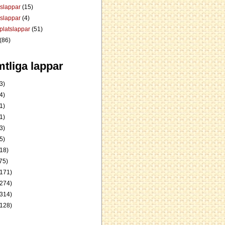
dslappar
(15)
rslappar
(4)
platslappar
(51)
(86)
tliga lappar
3)
4)
1)
1)
3)
5)
18)
75)
171)
274)
314)
128)