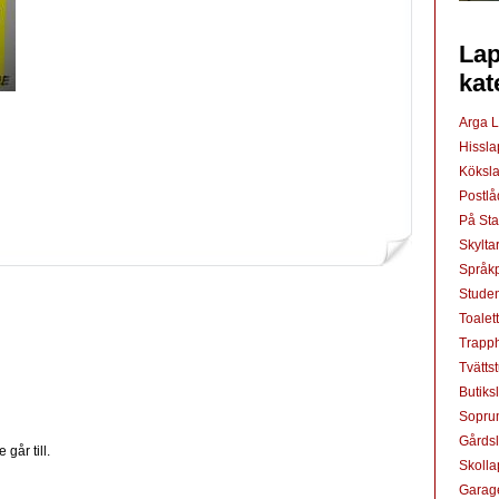
Lap
kat
Arga 
Hissl
Köksl
Postl
På St
Skylta
Språkp
Studen
Toalet
Trapp
Tvätts
Butiks
Sopru
Gårds
går till.
Skoll
Garag