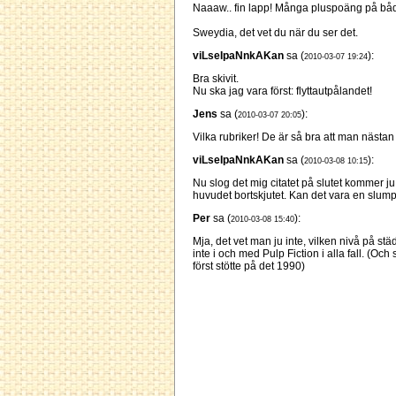
Naaaw.. fin lapp! Många pluspoäng på både
Sweydia, det vet du när du ser det.
viLseIpaNnkAKan
sa (
):
2010-03-07 19:24
Bra skivit.
Nu ska jag vara först: flyttautpålandet!
Jens
sa (
):
2010-03-07 20:05
Vilka rubriker! De är så bra att man nästan
viLseIpaNnkAKan
sa (
):
2010-03-08 10:15
Nu slog det mig citatet på slutet kommer ju f
huvudet bortskjutet. Kan det vara en slump 
Per
sa (
):
2010-03-08 15:40
Mja, det vet man ju inte, vilken nivå på st
inte i och med Pulp Fiction i alla fall. (Och
först stötte på det 1990)