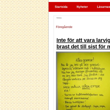
Startsida
Nyheter
Läsarnas 
Föregående
Inte för att vara lar
brast det till sist för 