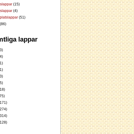
dslappar
(15)
rslappar
(4)
platslappar
(51)
(86)
tliga lappar
3)
4)
1)
1)
3)
5)
18)
75)
171)
274)
314)
128)