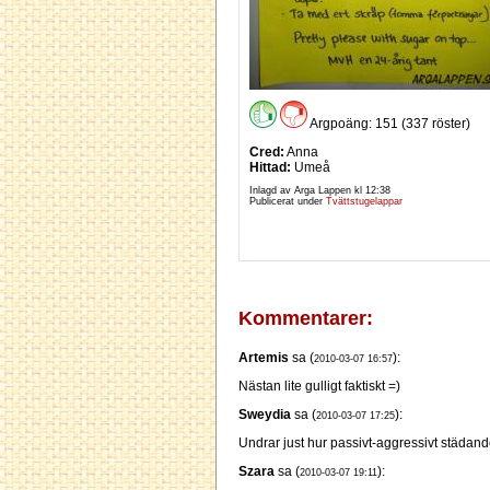
Argpoäng: 151 (337 röster)
Cred:
Anna
Hittad:
Umeå
Inlagd av Arga Lappen kl
12:38
Publicerat under
Tvättstugelappar
Kommentarer:
Artemis
sa (
):
2010-03-07 16:57
Nästan lite gulligt faktiskt =)
Sweydia
sa (
):
2010-03-07 17:25
Undrar just hur passivt-aggressivt städande 
Szara
sa (
):
2010-03-07 19:11