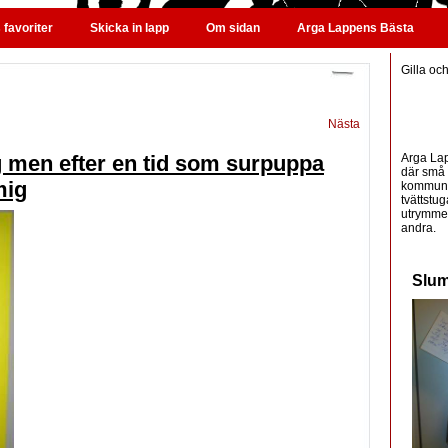
favoriter
Skicka in lapp
Om sidan
Arga Lappens Bästa
Gilla oc
Nästa
Arga Lap
vig men efter en tid som surpuppa
där små 
mig
kommunic
tvättstug
utrymme 
andra.
Slum