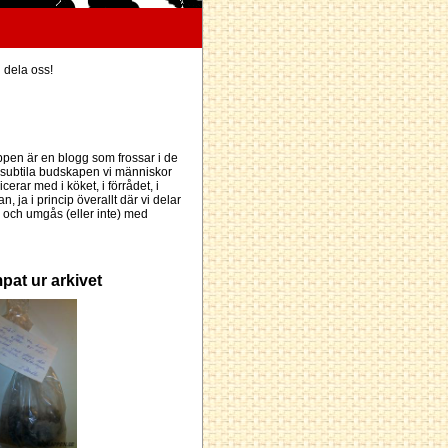
h dela oss!
pen är en blogg som frossar i de
subtila budskapen vi människor
erar med i köket, i förrådet, i
an, ja i princip överallt där vi delar
och umgås (eller inte) med
pat ur arkivet