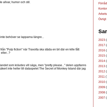
 allvar, humor och stil.
Förrå
Konto
Arbets
Övrigt
Sam
 inte behöver se lapparna längre...
2023
(
2017
(
rån "Pulp fiction" när Travolta ska städa en bil där en kille fått
2016
(
eller...?
2015
(
2014
(
ädandet som krävdes vill säga, men "pretty please..." delen uppfanns
2013
(
 säkert inte heller till dataspelet The Secret of Monkey Island där jag
2012
(
2011
(
2010
(
2009
(
2008
(
2007
(