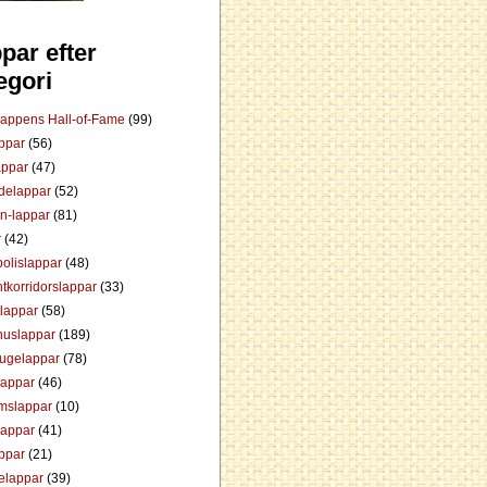
par efter
egori
Lappens Hall-of-Fame
(99)
appar
(56)
appar
(47)
ådelappar
(52)
an-lappar
(81)
r
(42)
olislappar
(48)
tkorridorslappar
(33)
tlappar
(58)
huslappar
(189)
tugelappar
(78)
lappar
(46)
mslappar
(10)
lappar
(41)
appar
(21)
elappar
(39)