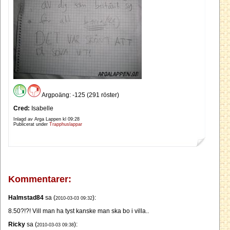
Argpoäng: -125 (291 röster)
Cred:
Isabelle
Inlagd av Arga Lappen kl
09:28
Publicerat under
Trapphuslappar
Kommentarer:
Halmstad84
sa (
):
2010-03-03 09:32
8.50?!?! Vill man ha tyst kanske man ska bo i villa..
Ricky
sa (
):
2010-03-03 09:38