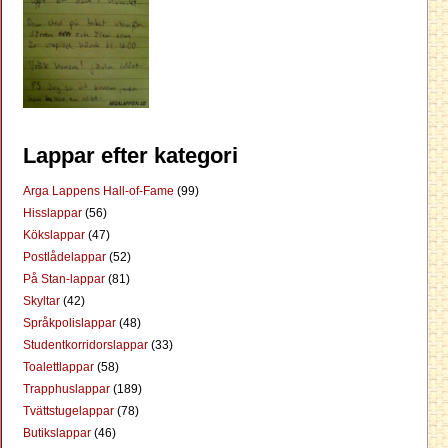
Lappar efter kategori
Arga Lappens Hall-of-Fame
(99)
Hisslappar
(56)
Kökslappar
(47)
Postlådelappar
(52)
På Stan-lappar
(81)
Skyltar
(42)
Språkpolislappar
(48)
Studentkorridorslappar
(33)
Toalettlappar
(58)
Trapphuslappar
(189)
Tvättstugelappar
(78)
Butikslappar
(46)