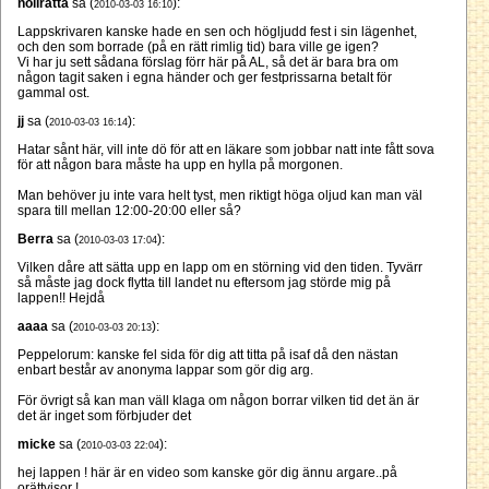
nollråtta
sa (
):
2010-03-03 16:10
Lappskrivaren kanske hade en sen och högljudd fest i sin lägenhet,
och den som borrade (på en rätt rimlig tid) bara ville ge igen?
Vi har ju sett sådana förslag förr här på AL, så det är bara bra om
någon tagit saken i egna händer och ger festprissarna betalt för
gammal ost.
jj
sa (
):
2010-03-03 16:14
Hatar sånt här, vill inte dö för att en läkare som jobbar natt inte fått sova
för att någon bara måste ha upp en hylla på morgonen.
Man behöver ju inte vara helt tyst, men riktigt höga oljud kan man väl
spara till mellan 12:00-20:00 eller så?
Berra
sa (
):
2010-03-03 17:04
Vilken dåre att sätta upp en lapp om en störning vid den tiden. Tyvärr
så måste jag dock flytta till landet nu eftersom jag störde mig på
lappen!! Hejdå
aaaa
sa (
):
2010-03-03 20:13
Peppelorum: kanske fel sida för dig att titta på isaf då den nästan
enbart består av anonyma lappar som gör dig arg.
För övrigt så kan man väll klaga om någon borrar vilken tid det än är
det är inget som förbjuder det
micke
sa (
):
2010-03-03 22:04
hej lappen ! här är en video som kanske gör dig ännu argare..på
orättvisor !