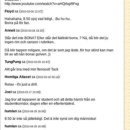
http://www.youtube.com/watch?v=aHQrbgI9Fxg
Floyd
sa (
):
2010-03-04 12:07
Hahahaha, 8.50 ojoj vad tidigt... Bu hu hu.
Borra på för fan.
Anneli
sa (
):
2010-03-04 19:20
Står det inte BONA? Eller står det faktiskt borra..? Nä, då blir det ju
ingen rim och ranson i rubriken..
Då blir lappen roligare, om det är som jag läste..för hur störd kan man
bli av att nån bonar golven..))
TungPung
sa (
):
2010-03-05 10:47
Allt går bra med min flensost! Tack
Hemliga Aliaset
sa (
):
2010-03-16 00:14
Relax - it's just a drill.
Joel
sa (
):
2010-03-17 15:09
Jag tror att lapparen är student och att detta härrör från en
studentkorridor, dagen efter en eftertentafest.
humlan
sa (
):
2010-04-29 16:06
8.50 är inte så jättetidigt. Det ä inte synd om dig människa!
humlan
sa (
):
2010-04-29 16:09