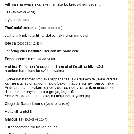
Vill man ha oväsen kanske man ska bo bredvid järnvägen..
.
sa (
):
2010-03-03 09:54
Flytta ut på landet !!
TheCockStroker
sa (
):
2010-03-03 10:36
Ja, helt riktigt, flytta till landet och skaffa en gungstol.
jofo
sa (
):
2010-03-03 12:49
Tonåring eller bakfull? Eller kanske både och?
Peppelorum
sa (
):
2010-03-03 14:10
Vad bra! Personen är uppenbarligen glad för att ha blivit väckt,
han/hon hade kanske svårt att vakna.
Tycker det här med ironiska lappar är så jäkla fult och fel, skriv vad du
känner istället för att gömma dig bakom någon mur av ironi och skämt.
Är du arg och besviken, så skriv det, och skriv för fasiken under med
ditt namn, anonyma lappar ger jag inget för.
Sen 8.50, då är det helt okej att börja borra tycker jag.
Ciego de Nacimiento
sa (
):
2010-03-03 15:38
Flytta till landet !!
Marcus
sa (
):
2010-03-03 15:47
Fullt acceptabel tid tycker jag iaf.