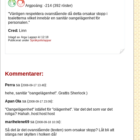
Argpoäng: -214 (392 röster)
"Vänligen respektera ovanstående då detta orsakar stopp i
toaletterna vilket innebär en sanitär oangelägenhet för
personalen."
Cred:
Linn
Inlagd av Arga Lappen kl
12:18
Publicerat under
Språkpolislappar
Kommentarer:
Perra
sa (
):
2008-09-17 13:48
hehe, sanitär "oangelägenhet". Grattis Sherlock )
Apan Ola
sa (
):
2008-09-17 23:09
"Oangelägenhet" istället för "olägenhet". Var det det som var det
roliga? Hahah..host host host
marihelene69
sa (
):
2008-09-18 10:39
Så det är det ovanstående (texten) som orsakar stopp? Låt bli att
slänga ner skylten i holken då!