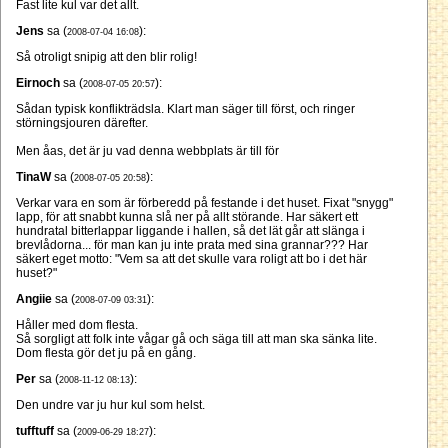
Fast lite kul var det allt.
Jens
sa (
):
2008-07-04 16:08
Så otroligt snipig att den blir rolig!
Eirnoch
sa (
):
2008-07-05 20:57
Sådan typisk konflikträdsla. Klart man säger till först, och ringer
störningsjouren därefter.
Men åas, det är ju vad denna webbplats är till för
TinaW
sa (
):
2008-07-05 20:58
Verkar vara en som är förberedd på festande i det huset. Fixat "snygg"
lapp, för att snabbt kunna slå ner på allt störande. Har säkert ett
hundratal bitterlappar liggande i hallen, så det lät går att slänga i
brevlådorna... för man kan ju inte prata med sina grannar??? Har
säkert eget motto: "Vem sa att det skulle vara roligt att bo i det här
huset?"
Angiie
sa (
):
2008-07-09 03:31
Håller med dom flesta.
Så sorgligt att folk inte vågar gå och säga till att man ska sänka lite.
Dom flesta gör det ju på en gång.
Per
sa (
):
2008-11-12 08:13
Den undre var ju hur kul som helst.
tufftuff
sa (
):
2009-06-29 18:27