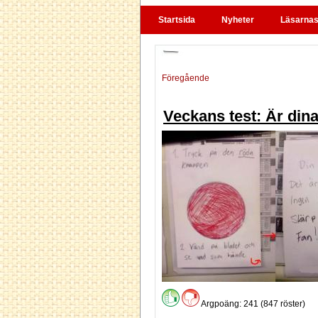
Startsida
Nyheter
Läsarnas 
Föregående
Veckans test: Är din
Argpoäng: 241 (847 röster)