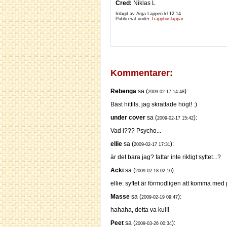
Cred:
Niklas L
Inlagd av Arga Lappen kl
12:14
Publicerat under
Trapphuslappar
Kommentarer:
Rebenga
sa (
):
2009-02-17 14:48
Bäst hittils, jag skrattade högt! :)
under cover
sa (
):
2009-02-17 15:42
Vad i??? Psycho...
ellie
sa (
):
2009-02-17 17:31
är det bara jag? fattar inte riktigt syftet...?
Acki
sa (
):
2009-02-18 02:10
ellie: syftet är förmodligen att komma med p
Masse
sa (
):
2009-02-19 09:47
hahaha, detta va kul!!
Peet
sa (
):
2009-03-26 00:34