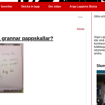
favoriter
Skicka in lapp
Om sidan
Arga Lappens Bästa
Gilla oc
Nästa
Arga Lap
a grannar pappskallar?
där små 
kommunic
tvättstug
utrymme 
andra.
Slum