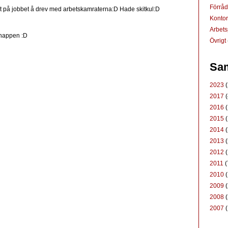
Förrå
gt på jobbet å drev med arbetskamraterna:D Hade skitkul:D
Konto
Arbets
knappen :D
Övrigt
Sam
2023
(
2017
(
2016
(
2015
(
2014
(
2013
(
2012
(
2011
(
2010
(
2009
(
2008
(
2007
(