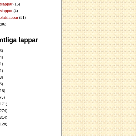
dslappar
(15)
rslappar
(4)
platslappar
(51)
(86)
tliga lappar
3)
4)
1)
1)
3)
5)
18)
75)
171)
274)
314)
128)