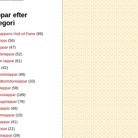
par efter
egori
Lappens Hall-of-Fame
(99)
appar
(56)
appar
(47)
ådelappar
(52)
an-lappar
(81)
r
(42)
olislappar
(48)
tkorridorslappar
(33)
tlappar
(58)
huslappar
(189)
tugelappar
(78)
lappar
(46)
mslappar
(10)
lappar
(41)
appar
(21)
elappar
(39)