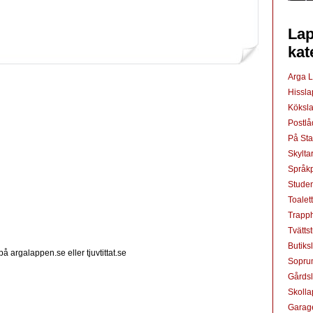
Lap
kat
Arga 
Hissl
Köksl
Postl
På St
Skylta
Språkp
Studen
Toalet
Trapp
Tvätts
Butiks
å argalappen.se eller tjuvtittat.se
Sopru
Gårds
Skoll
Garag