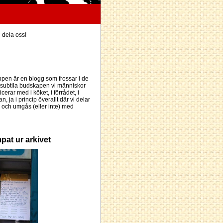
h dela oss!
pen är en blogg som frossar i de
subtila budskapen vi människor
erar med i köket, i förrådet, i
an, ja i princip överallt där vi delar
och umgås (eller inte) med
pat ur arkivet