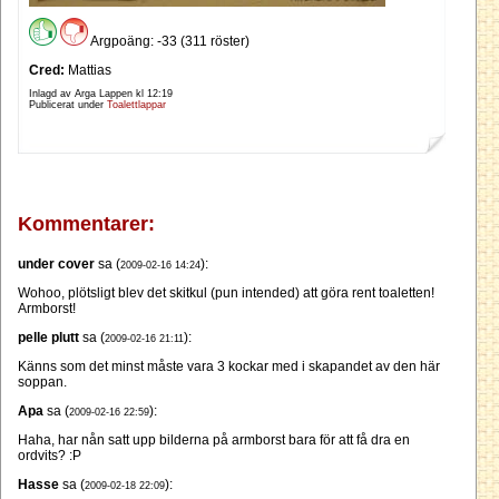
Argpoäng: -33 (311 röster)
Cred:
Mattias
Inlagd av Arga Lappen kl
12:19
Publicerat under
Toalettlappar
Kommentarer:
under cover
sa (
):
2009-02-16 14:24
Wohoo, plötsligt blev det skitkul (pun intended) att göra rent toaletten!
Armborst!
pelle plutt
sa (
):
2009-02-16 21:11
Känns som det minst måste vara 3 kockar med i skapandet av den här
soppan.
Apa
sa (
):
2009-02-16 22:59
Haha, har nån satt upp bilderna på armborst bara för att få dra en
ordvits? :P
Hasse
sa (
):
2009-02-18 22:09