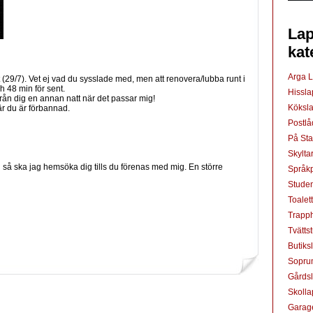
Lap
kat
Arga 
att (29/7). Vet ej vad du sysslade med, men att renovera/lubba runt i
ch 48 min för sent.
Hissl
från dig en annan natt när det passar mig!
Köksl
r du är förbannad.
Postl
På St
Skylta
g så ska jag hemsöka dig tills du förenas med mig. En större
Språkp
Studen
Toalet
Trapp
Tvätts
Butiks
Sopru
Gårds
Skoll
Garag