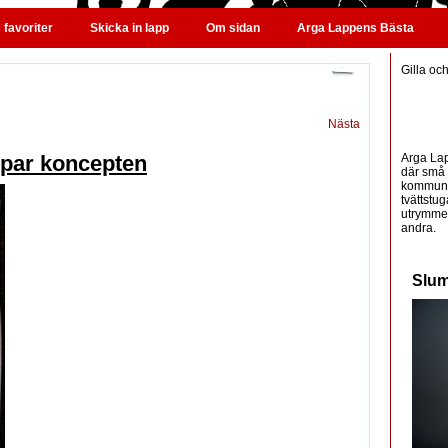
favoriter
Skicka in lapp
Om sidan
Arga Lappens Bästa
Gilla oc
Nästa
Arga Lap
ppar koncepten
där små 
kommunic
tvättstug
utrymme 
andra.
Slum