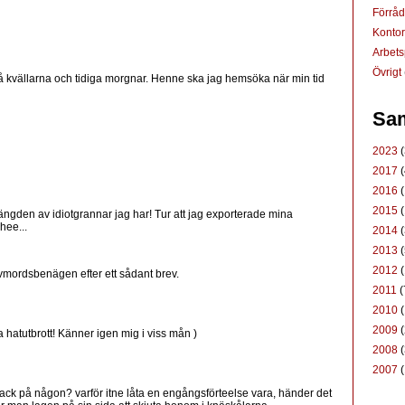
Förrå
Konto
Arbets
Övrigt
på kvällarna och tidiga morgnar. Henne ska jag hemsöka när min tid
Sam
2023
(
2017
(
2016
(
2015
(
ngden av idiotgrannar jag har! Tur att jag exporterade mina
hee...
2014
(
2013
(
2012
(
älvmordsbenägen efter ett sådant brev.
2011
(
2010
(
2009
(
 hatutbrott! Känner igen mig i viss mån )
2008
(
2007
(
 lack på någon? varför itne låta en engångsförteelse vara, händer det