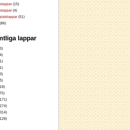
dslappar
(15)
rslappar
(4)
platslappar
(51)
(86)
tliga lappar
3)
4)
1)
1)
3)
5)
18)
75)
171)
274)
314)
128)