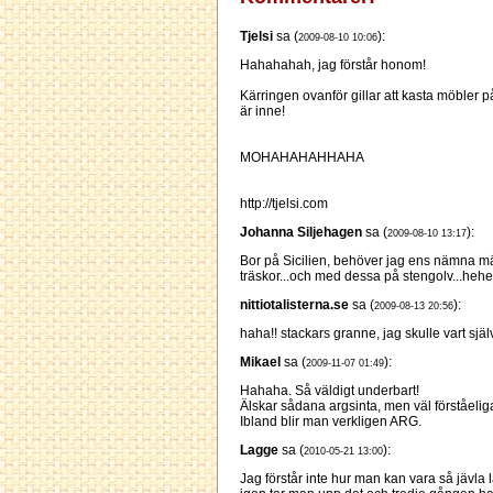
Tjelsi
sa (
):
2009-08-10 10:06
Hahahahah, jag förstår honom!
Kärringen ovanför gillar att kasta möbler 
är inne!
MOHAHAHAHHAHA
http://tjelsi.com
Johanna Siljehagen
sa (
):
2009-08-10 13:17
Bor på Sicilien, behöver jag ens nämna mä
träskor...och med dessa på stengolv...hehe
nittiotalisterna.se
sa (
):
2009-08-13 20:56
haha!! stackars granne, jag skulle vart sj
Mikael
sa (
):
2009-11-07 01:49
Hahaha. Så väldigt underbart!
Älskar sådana argsinta, men väl förståeliga
Ibland blir man verkligen ARG.
Lagge
sa (
):
2010-05-21 13:00
Jag förstår inte hur man kan vara så jävla