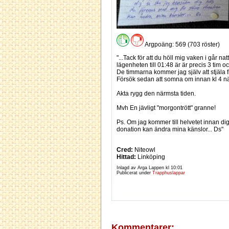
Argpoäng: 569 (703 röster)
"...Tack för att du höll mig vaken i går n
lägenheten till 01:48 är är precis 3 tim o
De timmarna kommer jag själv att stjäla 
Försök sedan att somna om innan kl 4 nä
Akta rygg den närmsta tiden.
Mvh En jävligt "morgontrött" granne!
Ps. Om jag kommer till helvetet innan di
donation kan ändra mina känslor... Ds"
Cred:
Niteowl
Hittad:
Linköping
Inlagd av Arga Lappen kl
10:01
Publicerat under
Trapphuslappar
Kommentarer: