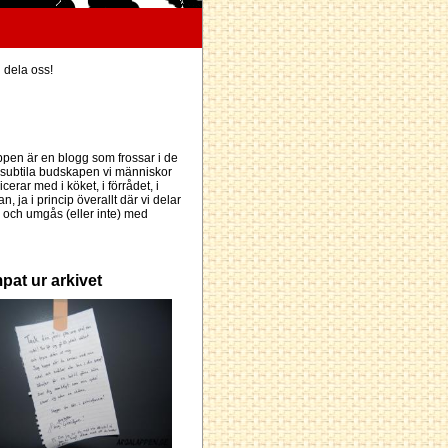
h dela oss!
pen är en blogg som frossar i de
subtila budskapen vi människor
erar med i köket, i förrådet, i
an, ja i princip överallt där vi delar
och umgås (eller inte) med
pat ur arkivet