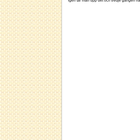
igen tar man upp det och tredje gången ha