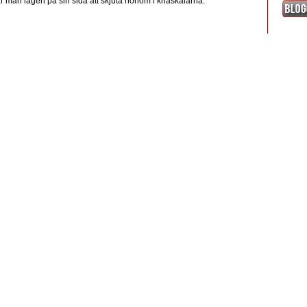
r man lagen på sin sida att skjuta honom i knäskålarna.