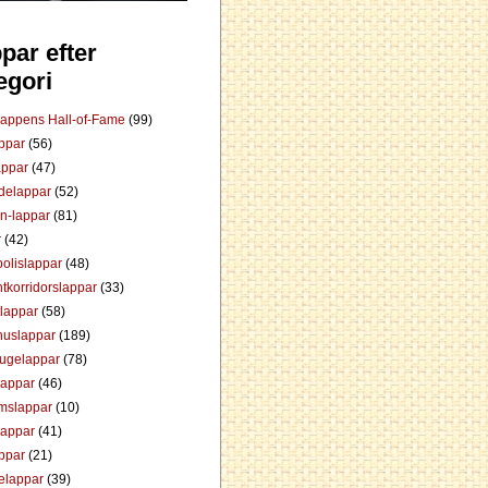
par efter
egori
Lappens Hall-of-Fame
(99)
appar
(56)
appar
(47)
ådelappar
(52)
an-lappar
(81)
r
(42)
olislappar
(48)
tkorridorslappar
(33)
tlappar
(58)
huslappar
(189)
tugelappar
(78)
lappar
(46)
mslappar
(10)
lappar
(41)
appar
(21)
elappar
(39)