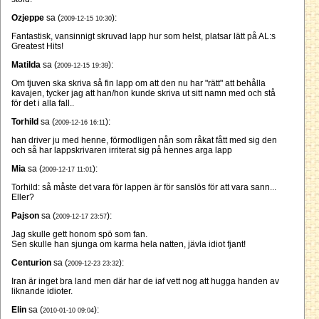
Ozjeppe
sa (
):
2009-12-15 10:30
Fantastisk, vansinnigt skruvad lapp hur som helst, platsar lätt på AL:s
Greatest Hits!
Matilda
sa (
):
2009-12-15 19:39
Om tjuven ska skriva så fin lapp om att den nu har "rätt" att behålla
kavajen, tycker jag att han/hon kunde skriva ut sitt namn med och stå
för det i alla fall..
Torhild
sa (
):
2009-12-16 16:11
han driver ju med henne, förmodligen nån som råkat fått med sig den
och så har lappskrivaren irriterat sig på hennes arga lapp
Mia
sa (
):
2009-12-17 11:01
Torhild: så måste det vara för lappen är för sanslös för att vara sann...
Eller?
Pajson
sa (
):
2009-12-17 23:57
Jag skulle gett honom spö som fan.
Sen skulle han sjunga om karma hela natten, jävla idiot fjant!
Centurion
sa (
):
2009-12-23 23:32
Iran är inget bra land men där har de iaf vett nog att hugga handen av
liknande idioter.
Elin
sa (
):
2010-01-10 09:04