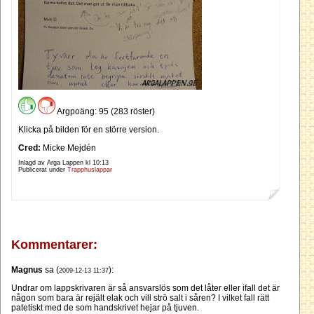
Argpoäng: 95 (283 röster)
Klicka på bilden för en större version.
Cred:
Micke Mejdén
Inlagd av Arga Lappen kl
10:13
Publicerat under
Trapphuslappar
Kommentarer:
Magnus
sa (
):
2009-12-13 11:37
Undrar om lappskrivaren är så ansvarslös som det låter eller ifall det är
någon som bara är rejält elak och vill strö salt i såren? I vilket fall rätt
patetiskt med de som handskrivet hejar på tjuven.