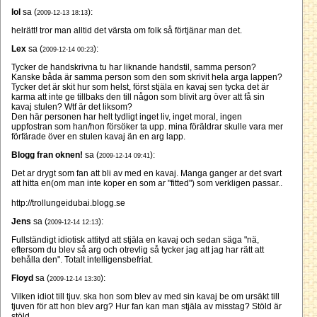
lol
sa (
):
2009-12-13 18:13
helrätt! tror man alltid det värsta om folk så förtjänar man det.
Lex
sa (
):
2009-12-14 00:23
Tycker de handskrivna tu har liknande handstil, samma person?
Kanske båda är samma person som den som skrivit hela arga lappen?
Tycker det är skit hur som helst, först stjäla en kavaj sen tycka det är
karma att inte ge tillbaks den till någon som blivit arg över att få sin
kavaj stulen? Wtf är det liksom?
Den här personen har helt tydligt inget liv, inget moral, ingen
uppfostran som han/hon försöker ta upp. mina föräldrar skulle vara mer
förfärade över en stulen kavaj än en arg lapp.
Blogg fran oknen!
sa (
):
2009-12-14 09:41
Det ar drygt som fan att bli av med en kavaj. Manga ganger ar det svart
att hitta en(om man inte koper en som ar "fitted") som verkligen passar..
http://trollungeidubai.blogg.se
Jens
sa (
):
2009-12-14 12:13
Fullständigt idiotisk attityd att stjäla en kavaj och sedan säga "nä,
eftersom du blev så arg och otrevlig så tycker jag att jag har rätt att
behålla den". Totalt intelligensbefriat.
Floyd
sa (
):
2009-12-14 13:30
Vilken idiot till tjuv. ska hon som blev av med sin kavaj be om ursäkt till
tjuven för att hon blev arg? Hur fan kan man stjäla av misstag? Stöld är
stöld.