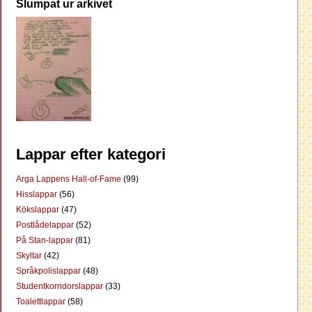
Slumpat ur arkivet
Lappar efter kategori
Arga Lappens Hall-of-Fame
(99)
Hisslappar
(56)
Kökslappar
(47)
Postlådelappar
(52)
På Stan-lappar
(81)
Skyltar
(42)
Språkpolislappar
(48)
Studentkorridorslappar
(33)
Toalettlappar
(58)