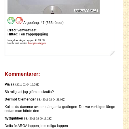
Argpoäng: 47 (333 röster)
Cred:
vemvetmest
Hittad:
I en trappuppgång
Inlagd av Arga Lappen kl
09:59
Publicerat under
Trapphuslappar
Kommentarer:
Pia
sa (
):
2011-02-04 15:58
Så roligt att jag glömde skratta?
Dermot Clemenger
sa (
):
2011-02-04 21:02
Kul att du dammar av den där gamla godingen. Det var verkligen länge
sedan man hörde den.
flyttgubben
sa (
):
2011-02-06 13:23
Detta är ARGA lappen, inte roliga lappen.