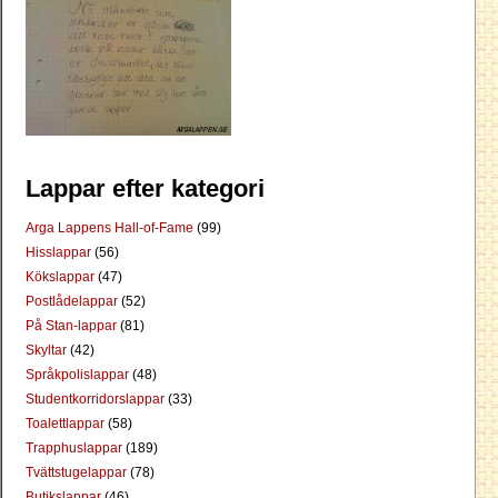
Lappar efter kategori
Arga Lappens Hall-of-Fame
(99)
Hisslappar
(56)
Kökslappar
(47)
Postlådelappar
(52)
På Stan-lappar
(81)
Skyltar
(42)
Språkpolislappar
(48)
Studentkorridorslappar
(33)
Toalettlappar
(58)
Trapphuslappar
(189)
Tvättstugelappar
(78)
Butikslappar
(46)