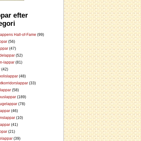
par efter
egori
Lappens Hall-of-Fame
(99)
appar
(56)
appar
(47)
ådelappar
(52)
an-lappar
(81)
r
(42)
olislappar
(48)
tkorridorslappar
(33)
tlappar
(58)
huslappar
(189)
tugelappar
(78)
lappar
(46)
mslappar
(10)
lappar
(41)
appar
(21)
elappar
(39)