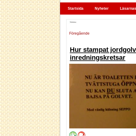
Startsida
Nyheter
Läsarnas 
Föregående
Hur stampat jordgolv
inredningskretsar