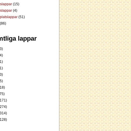
dslappar
(15)
rslappar
(4)
platslappar
(51)
(86)
tliga lappar
3)
4)
1)
1)
3)
5)
18)
75)
171)
274)
314)
128)