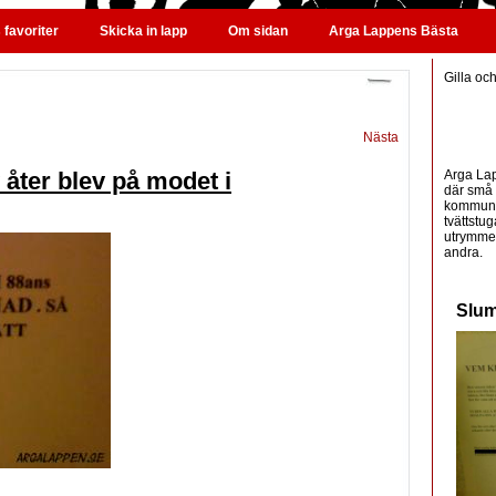
favoriter
Skicka in lapp
Om sidan
Arga Lappens Bästa
Gilla oc
Nästa
Arga Lap
 åter blev på modet i
där små 
kommunic
tvättstug
utrymme 
andra.
Slum