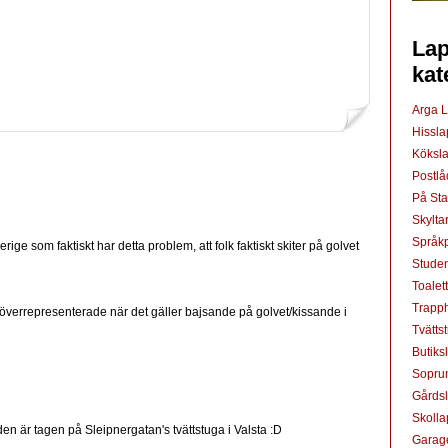
Lap
kat
Arga 
Hissl
Köksl
Postl
På St
Skylta
Språkp
ge som faktiskt har detta problem, att folk faktiskt skiter på golvet
Studen
Toalet
Trapp
g överrepresenterade när det gäller bajsande på golvet/kissande i
Tvätts
Butiks
Sopru
Gårds
Skoll
en är tagen på Sleipnergatan's tvättstuga i Valsta :D
Garag