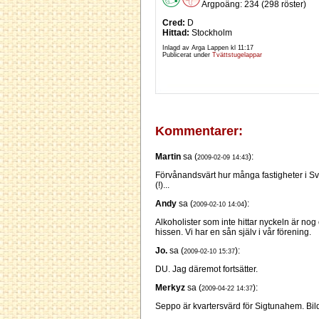
Argpoäng: 234 (298 röster)
Cred:
D
Hittad:
Stockholm
Inlagd av Arga Lappen kl
11:17
Publicerat under
Tvättstugelappar
Kommentarer:
Martin
sa (
):
2009-02-09 14:43
Förvånandsvärt hur många fastigheter i Sveri
(!)...
Andy
sa (
):
2009-02-10 14:04
Alkoholister som inte hittar nyckeln är no
hissen. Vi har en sån själv i vår förening.
Jo.
sa (
):
2009-02-10 15:37
DU. Jag däremot fortsätter.
Merkyz
sa (
):
2009-04-22 14:37
Seppo är kvartersvärd för Sigtunahem. Bild