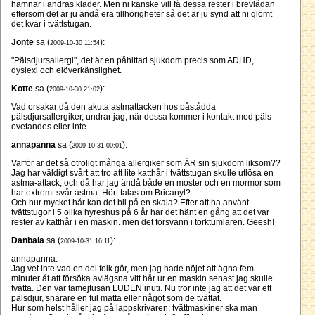
hamnar i andras kläder. Men ni kanske vill få dessa rester i brevlådan
eftersom det är ju ändå era tillhörigheter så det är ju synd att ni glömt
det kvar i tvättstugan.
Jonte
sa (
):
2009-10-30 11:54
"Pälsdjursallergi", det är en påhittad sjukdom precis som ADHD,
dyslexi och elöverkänslighet.
Kotte
sa (
):
2009-10-30 21:02
Vad orsakar då den akuta astmattacken hos påstådda
pälsdjursallergiker, undrar jag, när dessa kommer i kontakt med päls -
ovetandes eller inte.
annapanna
sa (
):
2009-10-31 00:01
Varför är det så otroligt många allergiker som ÄR sin sjukdom liksom??
Jag har väldigt svårt att tro att lite katthår i tvättstugan skulle utlösa en
astma-attack, och då har jag ändå både en moster och en mormor som
har extremt svår astma. Hört talas om Bricanyl?
Och hur mycket hår kan det bli på en skala? Efter att ha använt
tvättstugor i 5 olika hyreshus på 6 år har det hänt en gång att det var
rester av katthår i en maskin. men det försvann i torktumlaren. Geesh!
Danbala
sa (
):
2009-10-31 16:11
annapanna:
Jag vet inte vad en del folk gör, men jag hade nöjet att ägna fem
minuter åt att försöka avlägsna vitt hår ur en maskin senast jag skulle
tvätta. Den var tamejtusan LUDEN inuti. Nu tror inte jag att det var ett
pälsdjur, snarare en ful matta eller något som de tvättat.
Hur som helst håller jag på lappskrivaren: tvättmaskiner ska man