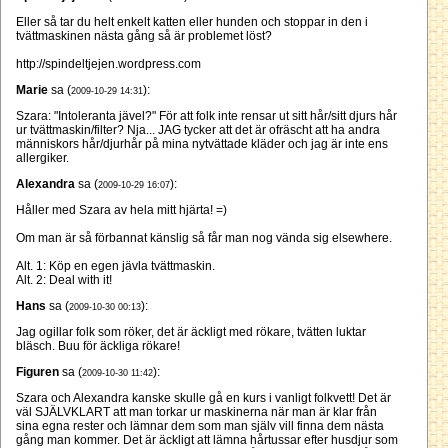
Eller så tar du helt enkelt katten eller hunden och stoppar in den i
tvättmaskinen nästa gång så är problemet löst?
http://spindeltjejen.wordpress.com
Marie
sa (
):
2009-10-29 14:31
Szara: "Intoleranta jävel?" För att folk inte rensar ut sitt hår/sitt djurs hår
ur tvättmaskin/filter? Nja... JAG tycker att det är ofräscht att ha andra
människors hår/djurhår på mina nytvättade kläder och jag är inte ens
allergiker.
Alexandra
sa (
):
2009-10-29 16:07
Håller med Szara av hela mitt hjärta! =)
Om man är så förbannat känslig så får man nog vända sig elsewhere.
Alt. 1: Köp en egen jävla tvättmaskin.
Alt. 2: Deal with it!
Hans
sa (
):
2009-10-30 00:13
Jag ogillar folk som röker, det är äckligt med rökare, tvätten luktar
bläsch. Buu för äckliga rökare!
Figuren
sa (
):
2009-10-30 11:42
Szara och Alexandra kanske skulle gå en kurs i vanligt folkvett! Det är
väl SJÄLVKLART att man torkar ur maskinerna när man är klar från
sina egna rester och lämnar dem som man själv vill finna dem nästa
gång man kommer. Det är äckligt att lämna hårtussar efter husdjur som