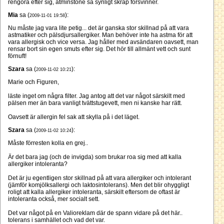
rengöra efter sig, åtminstone så synligt skräp försvinner.
Mia
sa (
):
2009-11-01 19:58
Nu måste jag vara lite petig... det är ganska stor skillnad på att vara
astmatiker och pälsdjursallergiker. Man behöver inte ha astma för att
vara allergisk och vice versa. Jag håller med avsändaren oavsett, man
rensar bort sin egen smuts efter sig. Det hör till allmänt vett och sunt
förnuft!
Szara
sa (
):
2009-11-02 10:21
Marie och Figuren,
läste inget om några filter. Jag antog att det var något särskilt med
pälsen mer än bara vanligt tvättstugevett, men ni kanske har rätt.
Oavsett är allergin fel sak att skylla på i det läget.
Szara
sa (
):
2009-11-02 10:24
Måste förresten kolla en grej..
Är det bara jag (och de invigda) som brukar roa sig med att kalla
allergiker intoleranta?
Det är ju egentligen stor skillnad på att vara allergiker och intolerant
(jämför komjölksallergi och laktosintolerans). Men det blir ohyggligt
roligt att kalla allergiker intoleranta, särskilt eftersom de oftast är
intoleranta också, mer socialt sett.
Det var något på en Valioreklam där de spann vidare på det här..
tolerans i samhället och vad det var.