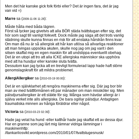
Men det här kanske gick folk förbi eller? Det är ingen fara, det är jag
van vid =)
Marre
sa (
):
2009-11-06 11:28
Måste hålla med båda lägren.
Först så tycker jag givetvis att alla BÖR städa tvättstugan efter sig, det
hör som sagt till vanligt folkvett. Dock måste jag säga att det trots vanlig
städning skulle kunna finnas en risk för att enstaka hårstrån finns kvar.
Om man då nu är så allergisk att hår kan utlösa så allvarliga reaktioner
att man tvingas uppsöka akuten, skulle nog jag om jag varit i den
sitsen skaffat mig en egen maskin för att undslippa eventuellt obehag.
Det är en utopi att tro att alla ICKE allergiska människor ska upphöra
med att ha husdjur eller kanske sluta tvätta.
Dessutom kan jag tycka att en trevligt formulerad lapp hade haft större
genomslagskraft för att mildra problemet.
AllergiAllergiker
sa (
):
2010-03-19 00:00
Det är en självklarhet att rengöra maskinerna efter sig. Där jag bor blir
man av med tvättförmånen ett par månader om man missköter sig. Men
pälsdjursallergiker är ett släkte för sig. Många som hävdar allergi är i
själva verket inte alls allergiska. De bara ogillar pälsdjur. Antagligen
traumatiska minnen av håriga föräldrar eller något.
Victoria
sa (
):
2010-03-23 02:39
Hade jag velat ha hund -eller katthår hade jag skaffat ett av dessa djur.
Har en granne som jag lärt mig lämnar vidriga lämningar i
maskinenhttp:
//tankarilosvikt.wordpress.com/2010/01/07/tvattstugesnusk/