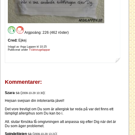
Argpoäng: 226 (462 röster)
Cred:
Ejkej
Inlagd av Arga Lappen kl
10:25
Publicerat under
Tvättstugelappar
Kommentarer:
Szara
sa (
):
2009-10-29 10:30
Hejsan svejsan din intoleranta jävel!
Det vore trevligt om Du som är allergisk tar reda på var det finns ett
lämpligt allergihus som Du kan bo i.
Alt. slutar försöka få omgivningen att anpassa sig efter Dig när det är
Du som äger problemet.
Spindeltjejen
sa (
):
2009-10-29 13:21