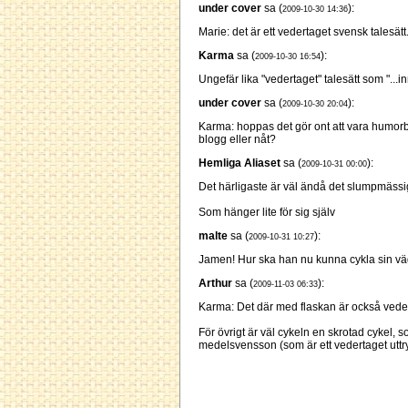
under cover
sa (
):
2009-10-30 14:36
Marie: det är ett vedertaget svensk talesätt.
Karma
sa (
):
2009-10-30 16:54
Ungefär lika "vedertaget" talesätt som "...
under cover
sa (
):
2009-10-30 20:04
Karma: hoppas det gör ont att vara humorbe
blogg eller nåt?
Hemliga Aliaset
sa (
):
2009-10-31 00:00
Det härligaste är väl ändå det slumpmässi
Som hänger lite för sig själv
malte
sa (
):
2009-10-31 10:27
Jamen! Hur ska han nu kunna cykla sin v
Arthur
sa (
):
2009-11-03 06:33
Karma: Det där med flaskan är också vede
För övrigt är väl cykeln en skrotad cykel, s
medelsvensson (som är ett vedertaget uttry