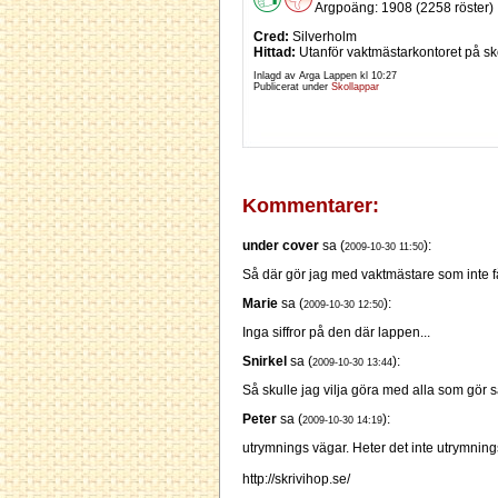
Argpoäng: 1908 (2258 röster)
Cred:
Silverholm
Hittad:
Utanför vaktmästarkontoret på sk
Inlagd av Arga Lappen kl
10:27
Publicerat under
Skollappar
Kommentarer:
under cover
sa (
):
2009-10-30 11:50
Så där gör jag med vaktmästare som inte får
Marie
sa (
):
2009-10-30 12:50
Inga siffror på den där lappen...
Snirkel
sa (
):
2009-10-30 13:44
Så skulle jag vilja göra med alla som gör 
Peter
sa (
):
2009-10-30 14:19
utrymnings vägar. Heter det inte utrymning
http://skrivihop.se/