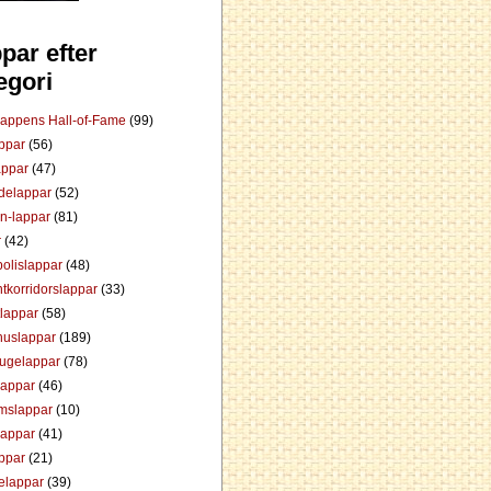
par efter
egori
Lappens Hall-of-Fame
(99)
appar
(56)
appar
(47)
ådelappar
(52)
an-lappar
(81)
r
(42)
olislappar
(48)
tkorridorslappar
(33)
tlappar
(58)
huslappar
(189)
tugelappar
(78)
lappar
(46)
mslappar
(10)
lappar
(41)
appar
(21)
elappar
(39)