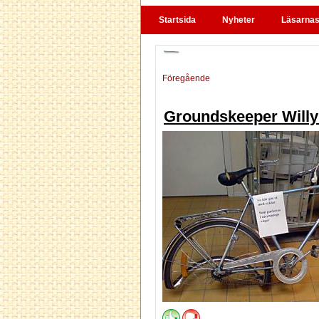
Startsida
Nyheter
Läsarnas 
Föregående
Groundskeeper Willy