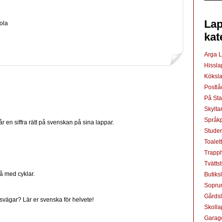
Lap
ola
kat
Arga 
Hissl
Köksl
Postl
På St
Skylta
Språkp
 en siffra rätt på svenskan på sina lappar.
Studen
Toalet
Trapp
Tvätts
så med cyklar.
Butiks
Sopru
Gårds
svägar? Lär er svenska för helvete!
Skoll
Garag