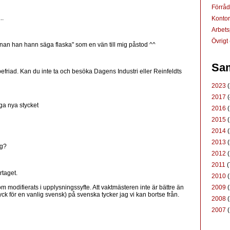
Förrå
..
Konto
Arbets
Övrigt
innan han hann säga flaska" som en vän till mig påstod ^^
Sam
friad. Kan du inte ta och besöka Dagens Industri eller Reinfeldts
2023
(
2017
(
ga nya stycket
2016
(
2015
(
2014
(
2013
(
äg?
2012
(
2011
(
rtaget.
2010
(
2009
(
om modifierats i upplysningssyfte. Att vaktmästeren inte är bättre än
ck för en vanlig svensk) på svenska tycker jag vi kan bortse från.
2008
(
2007
(