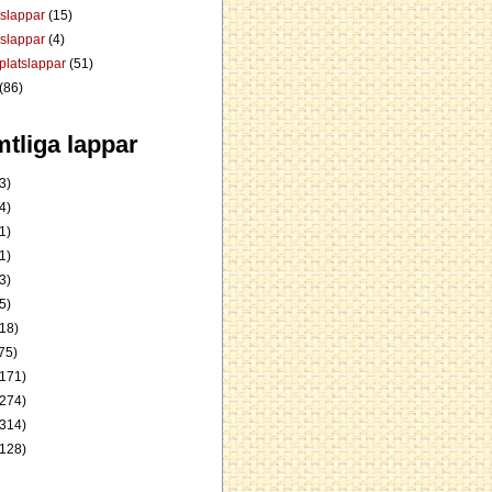
dslappar
(15)
rslappar
(4)
platslappar
(51)
(86)
tliga lappar
3)
4)
1)
1)
3)
5)
18)
75)
171)
274)
314)
128)