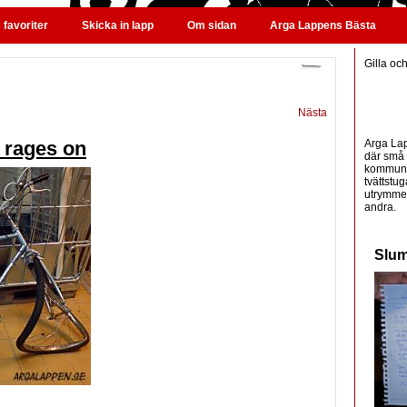
favoriter
Skicka in lapp
Om sidan
Arga Lappens Bästa
Gilla oc
Nästa
Arga Lap
 rages on
där små 
kommunic
tvättstug
utrymme 
andra.
Slum