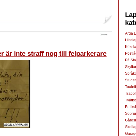
Lap
kat
Arga 
Hissl
Köksl
är inte straff nog till felparkerare
Postl
På St
Skylta
Språkp
Studen
Toalet
Trapp
Tvätts
Butiks
Sopru
Gårds
Skoll
Garag