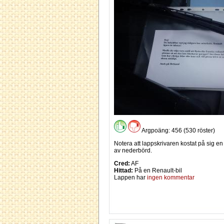
Argpoäng: 456 (530 röster)
Notera att lappskrivaren kostat på sig en
av nederbörd.
Cred:
AF
Hittad:
På en Renault-bil
Lappen har
ingen kommentar