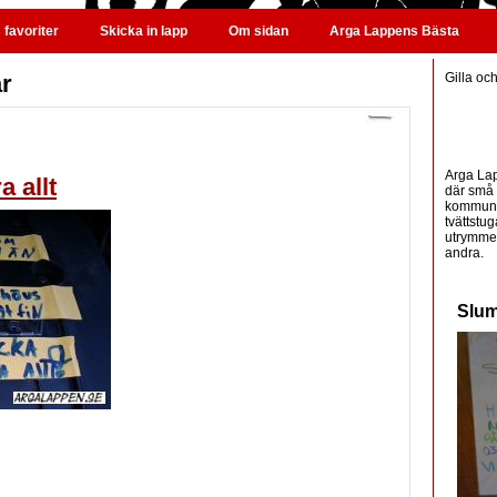
favoriter
Skicka in lapp
Om sidan
Arga Lappens Bästa
ar
Gilla oc
Arga Lap
 allt
där små 
kommunic
tvättstug
utrymme 
andra.
Slum