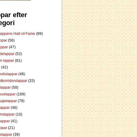
par efter
egori
Lappens Hall-of-Fame
(99)
appar
(56)
appar
(47)
ådelappar
(52)
an-lappar
(81)
r
(42)
olislappar
(48)
tkorridorslappar
(33)
tlappar
(58)
huslappar
(189)
tugelappar
(78)
lappar
(46)
mslappar
(10)
lappar
(41)
appar
(21)
elappar
(39)