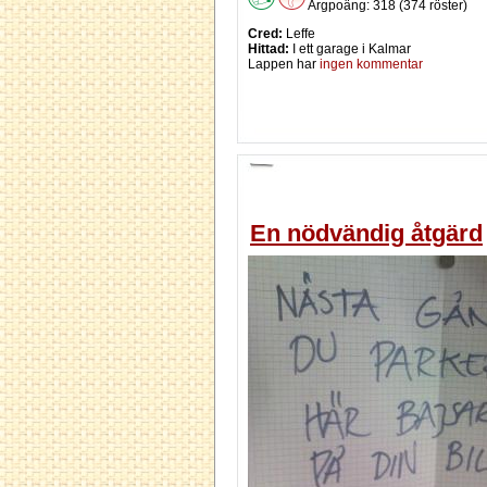
Argpoäng: 318 (374 röster)
Cred:
Leffe
Hittad:
I ett garage i Kalmar
Lappen har
ingen kommentar
En nödvändig åtgärd