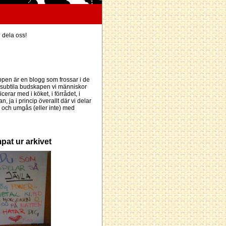
h dela oss!
pen är en blogg som frossar i de
subtila budskapen vi människor
erar med i köket, i förrådet, i
an, ja i princip överallt där vi delar
och umgås (eller inte) med
pat ur arkivet