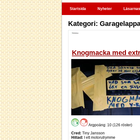
Startsida
Nyheter
Läsarnas 
Kategori: Garagelapp
Knogmacka med extra
Argpoäng: 10 (126 röster)
Cred:
Tiny Jansson
Hittad:
I ett motorutrymme