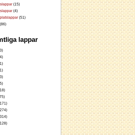
dslappar
(15)
rslappar
(4)
platslappar
(51)
(86)
tliga lappar
3)
4)
1)
1)
3)
5)
18)
75)
171)
274)
314)
128)