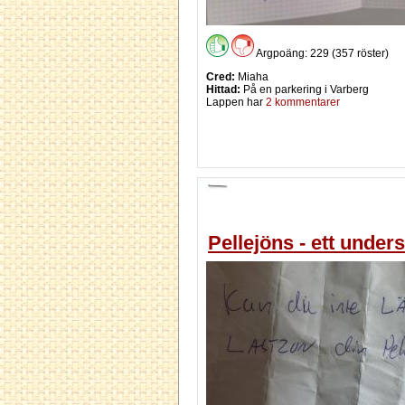
Argpoäng: 229 (357 röster)
Cred:
Miaha
Hittad:
På en parkering i Varberg
Lappen har
2 kommentarer
Pellejöns - ett unders