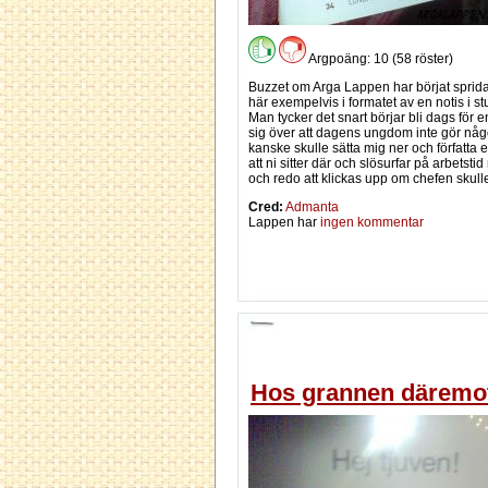
Argpoäng: 10 (58 röster)
Buzzet om Arga Lappen har börjat sprida
här exempelvis i formatet av en notis i 
Man tycker det snart börjar bli dags för 
sig över att dagens ungdom inte gör något
kanske skulle sätta mig ner och författa en s
att ni sitter där och slösurfar på arbets
och redo att klickas upp om chefen skulle 
Cred:
Admanta
Lappen har
ingen kommentar
Hos grannen däremot