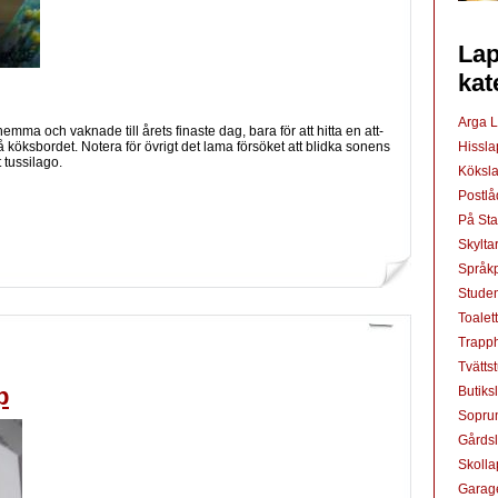
Lap
kat
Arga 
ma och vaknade till årets finaste dag, bara för att hitta en att-
Hissl
 köksbordet. Notera för övrigt det lama försöket att blidka sonens
tussilago.
Köksl
Postl
På St
Skylta
Språkp
Studen
Toalet
Trapp
Tvätts
p
Butiks
Sopru
Gårds
Skoll
Garag