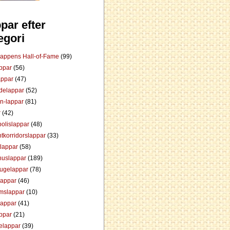
par efter
egori
Lappens Hall-of-Fame
(99)
appar
(56)
appar
(47)
ådelappar
(52)
an-lappar
(81)
r
(42)
olislappar
(48)
tkorridorslappar
(33)
tlappar
(58)
huslappar
(189)
tugelappar
(78)
lappar
(46)
mslappar
(10)
lappar
(41)
appar
(21)
elappar
(39)