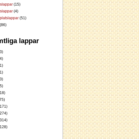
dslappar
(15)
rslappar
(4)
platslappar
(51)
(86)
tliga lappar
3)
4)
1)
1)
3)
5)
18)
75)
171)
274)
314)
128)