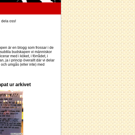
h dela oss!
pen är en blogg som frossar i de
subtila budskapen vi människor
erar med i köket, i förrådet, i
an, ja i princip överallt där vi delar
och umgås (eller inte) med
pat ur arkivet