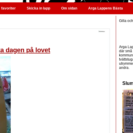
favoriter
Skicka in lapp
Om sidan
Arga Lappens Bästa
Gilla oc
Arga Lap
ta dagen på lovet
där små 
kommunic
tvättstug
utrymme 
andra.
Slum