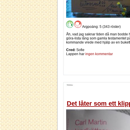
Argpoäng: 5 (343 röster)
Åh, vad jag saknar tiden då man bodde hem
göra-lista lång som gamla testamentet på
kommande vrede med hjälp av en bukett 
Cred:
Sofie
Lappen har
ingen kommentar
Det låter som ett klip