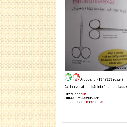
Argpoäng: -137 (323 röster)
Ja, jag vet att det här inte är en arg lap
Cred:
eeehlin
Hittad:
Reklamutskick
Lappen har
1 kommentar