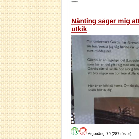
Nånting säger mig att
utkik
Argpoäng: 79 (287 röster)