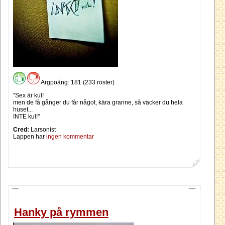
Argpoäng: 181 (233 röster)
"Sex är kul!
men de få gånger du får något, kära granne, så väcker du hela
huset...
INTE kul!"
Cred:
Larsonist
Lappen har
ingen kommentar
Hanky på rymmen