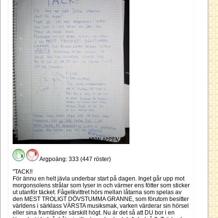
Argpoäng: 333 (447 röster)
"TACK!!
För ännu en helt jävla underbar start på dagen. Inget går upp mot
morgonsolens strålar som lyser in och värmer ens fötter som sticker
ut utanför täcket. Fågelkvittret hörs mellan låtarna som spelas av
den MEST TROLIGT DÖVSTUMMA GRANNE, som förutom besitter
världens i särklass VÄRSTA musiksmak, varken värderar sin hörsel
eller sina framtänder särskilt högt. Nu är det så att DU bor i en