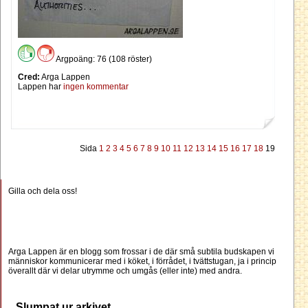
Argpoäng: 76 (108 röster)
Cred:
Arga Lappen
Lappen har
ingen kommentar
Sida
1
2
3
4
5
6
7
8
9
10
11
12
13
14
15
16
17
18
19
Gilla och dela oss!
Arga Lappen är en blogg som frossar i de där små subtila budskapen vi
människor kommunicerar med i köket, i förrådet, i tvättstugan, ja i princip
överallt där vi delar utrymme och umgås (eller inte) med andra.
Slumpat ur arkivet