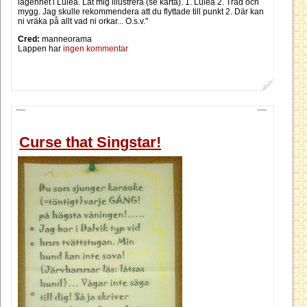
lägenhet i Luleå. Låt mig illustrera (se karta). 1. Luleå 2. Träd och
mygg. Jag skulle rekommendera att du flyttade till punkt 2. Där kan
ni vräka på allt vad ni orkar... O.s.v."
Cred:
manneorama
Lappen har
ingen kommentar
Curse that Singstar!