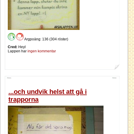
Argpoäng: 136 (304 röster)
Cred:
Heyl
Lappen har
ingen kommentar
...och undvik helst att gå i
trapporna