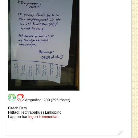
Argpoäng: 209 (295 röster)
Cred:
Ozzy
Hittad:
I ett trapphus i Linköping
Lappen har
ingen kommentar