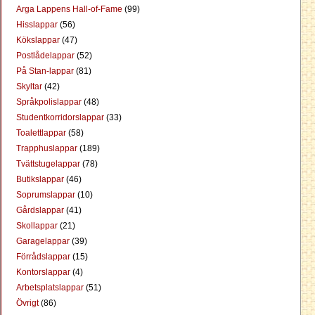
Arga Lappens Hall-of-Fame
(99)
Hisslappar
(56)
Kökslappar
(47)
Postlådelappar
(52)
På Stan-lappar
(81)
Skyltar
(42)
Språkpolislappar
(48)
Studentkorridorslappar
(33)
Toalettlappar
(58)
Trapphuslappar
(189)
Tvättstugelappar
(78)
Butikslappar
(46)
Soprumslappar
(10)
Gårdslappar
(41)
Skollappar
(21)
Garagelappar
(39)
Förrådslappar
(15)
Kontorslappar
(4)
Arbetsplatslappar
(51)
Övrigt
(86)