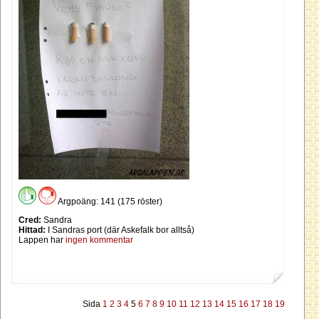
Argpoäng: 141 (175 röster)
Cred:
Sandra
Hittad:
I Sandras port (där Askefalk bor alltså)
Lappen har
ingen kommentar
Sida
1
2
3
4
5
6
7
8
9
10
11
12
13
14
15
16
17
18
19