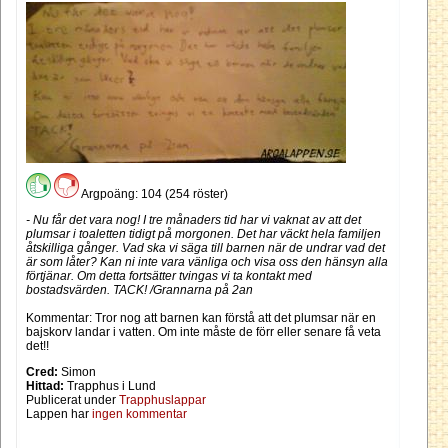
Argpoäng: 104 (254 röster)
- Nu får det vara nog! I tre månaders tid har vi vaknat av att det
plumsar i toaletten tidigt på morgonen. Det har väckt hela familjen
åtskilliga gånger. Vad ska vi säga till barnen när de undrar vad det
är som låter? Kan ni inte vara vänliga och visa oss den hänsyn alla
förtjänar. Om detta fortsätter tvingas vi ta kontakt med
bostadsvärden. TACK! /Grannarna på 2an
Kommentar: Tror nog att barnen kan förstå att det plumsar när en
bajskorv landar i vatten. Om inte måste de förr eller senare få veta
det!!
Cred:
Simon
Hittad:
Trapphus i Lund
Publicerat under
Trapphuslappar
Lappen har
ingen kommentar