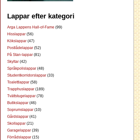
Lappar efter kategori
Arga Lappens Hall-of-Fame
(99)
Hisslappar
(56)
Kökslappar
(47)
Postlådelappar
(52)
På Stan-lappar
(81)
Skyltar
(42)
Språkpolislappar
(48)
Studentkorridorslappar
(33)
Toalettlappar
(58)
Trapphuslappar
(189)
Tvättstugelappar
(78)
Butikslappar
(46)
Soprumslappar
(10)
Gårdslappar
(41)
Skollappar
(21)
Garagelappar
(39)
Förrådslappar
(15)