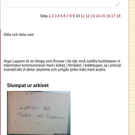
Sida
1
2
3
4
5
6
7
8
9
10
11
12
13
14
15
16
17
18
Gilla och dela oss!
Arga Lappen är en blogg som frossar i de där små subtila budskapen vi
människor kommunicerar med i köket, i förrådet, i tvättstugan, ja i princip
överallt där vi delar utrymme och umgås (eller inte) med andra.
Slumpat ur arkivet