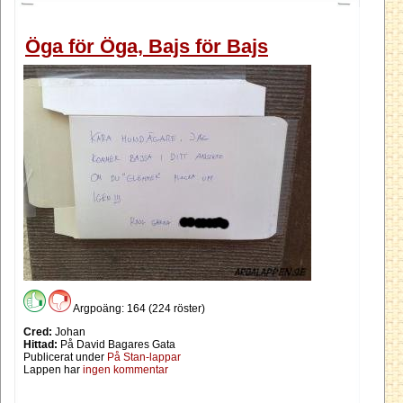
Öga för Öga, Bajs för Bajs
Argpoäng: 164 (224 röster)
Cred:
Johan
Hittad:
På David Bagares Gata
Publicerat under
På Stan-lappar
Lappen har
ingen kommentar