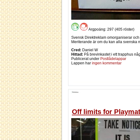
Argpoäng: 297 (405 röster)
Svensk Direktreklam omorganiserar och s
Meriterande är om du kan alla svenska na
Cred:
Daniel W
Hittad:
På brevinkastet i ett trapphus nå
Publicerat under
Postlådelappar
Lappen har
ingen kommentar
Off limits for Playma