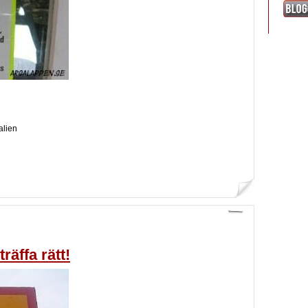
alien
träffa rätt!