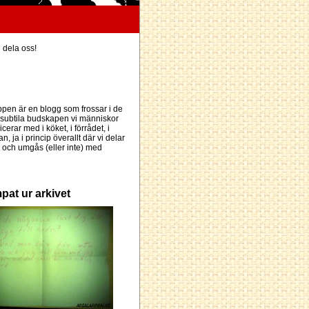
h dela oss!
pen är en blogg som frossar i de
subtila budskapen vi människor
erar med i köket, i förrådet, i
an, ja i princip överallt där vi delar
och umgås (eller inte) med
pat ur arkivet