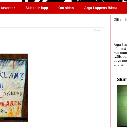
favoriter
Skicka in lapp
Om sidan
Arga Lappens Bästa
Gilla oc
Arga Lap
där små 
kommunic
tvättstug
utrymme 
andra.
Slum