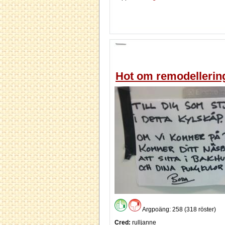
Hot om remodellerin
Argpoäng: 258 (318 röster)
Cred:
rulljanne