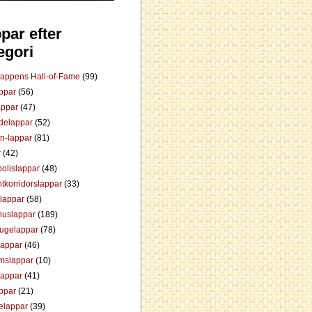
par efter
egori
Lappens Hall-of-Fame
(99)
appar
(56)
appar
(47)
ådelappar
(52)
an-lappar
(81)
r
(42)
olislappar
(48)
tkorridorslappar
(33)
tlappar
(58)
huslappar
(189)
tugelappar
(78)
lappar
(46)
mslappar
(10)
lappar
(41)
appar
(21)
elappar
(39)