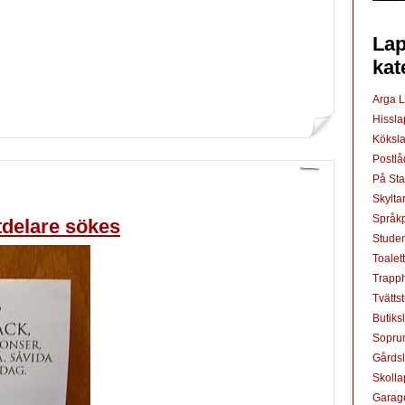
Lap
kat
Arga 
Hissl
Köksl
Postl
På St
Skylta
Språkp
tdelare sökes
Studen
Toalet
Trapp
Tvätts
Butiks
Sopru
Gårds
Skoll
Garag