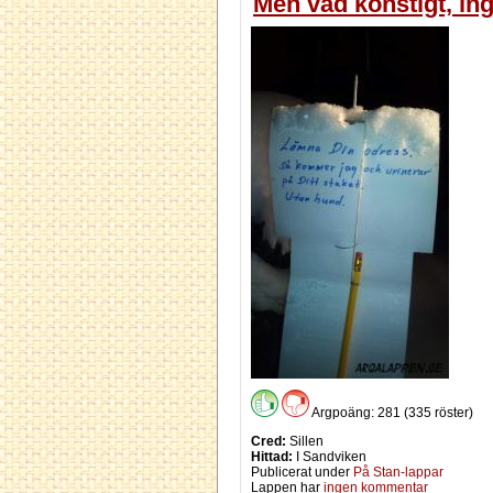
Men vad konstigt, ing
Argpoäng: 281 (335 röster)
Cred:
Sillen
Hittad:
I Sandviken
Publicerat under
På Stan-lappar
Lappen har
ingen kommentar