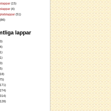
dslappar
(15)
rslappar
(4)
platslappar
(51)
(86)
tliga lappar
3)
4)
1)
1)
3)
5)
18)
75)
171)
274)
314)
128)