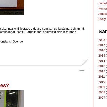
Förrå
Konto
Arbets
Övrigt
öker nya kvalificerade utdelare som kan skilja på mat och annat.
Sam
mnsdagar utantill. Färgblindhet är direkt diskvalificerande.
2023
(
gonstans i Sverige
2017
(
2016
(
2015
(
2014
(
2013
(
2012
(
2011
(
2010
(
tes?
2009
(
2008
(
2007
(