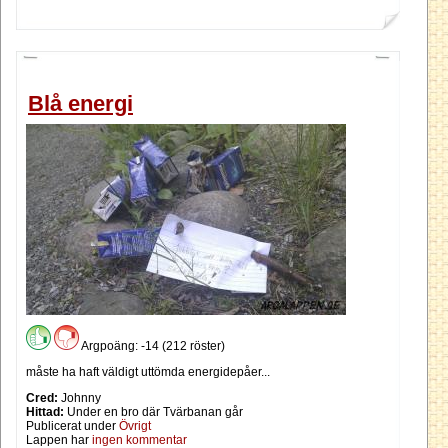
Blå energi
Argpoäng: -14 (212 röster)
måste ha haft väldigt uttömda energidepåer...
Cred:
Johnny
Hittad:
Under en bro där Tvärbanan går
Publicerat under
Övrigt
Lappen har
ingen kommentar