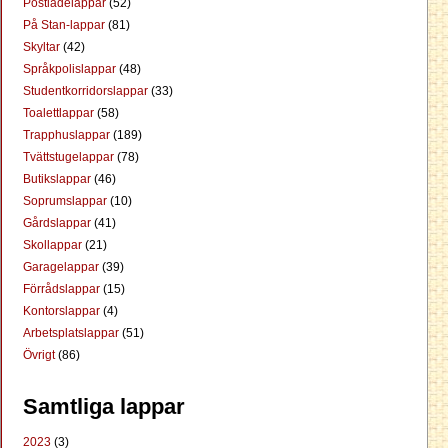
Postlådelappar
(52)
På Stan-lappar
(81)
Skyltar
(42)
Språkpolislappar
(48)
Studentkorridorslappar
(33)
Toalettlappar
(58)
Trapphuslappar
(189)
Tvättstugelappar
(78)
Butikslappar
(46)
Soprumslappar
(10)
Gårdslappar
(41)
Skollappar
(21)
Garagelappar
(39)
Förrådslappar
(15)
Kontorslappar
(4)
Arbetsplatslappar
(51)
Övrigt
(86)
Samtliga lappar
2023
(3)