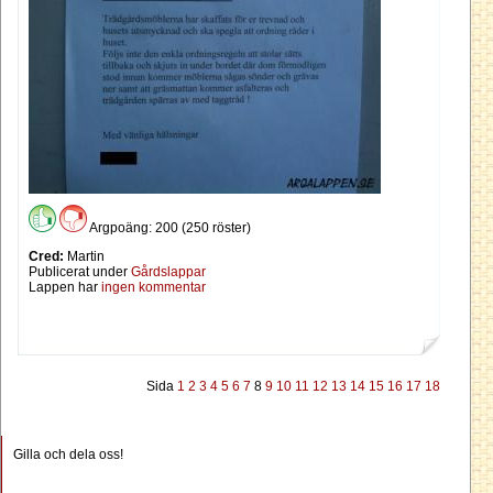
Argpoäng: 200 (250 röster)
Cred:
Martin
Publicerat under
Gårdslappar
Lappen har
ingen kommentar
Sida
1
2
3
4
5
6
7
8
9
10
11
12
13
14
15
16
17
18
Gilla och dela oss!