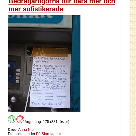
Bedragarligorna blir bara mer och
mer sofistikerade
Argpoäng: 175 (381 röster)
Cred:
Anna Nio
Publicerat under
På Stan-lappar