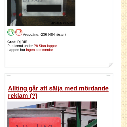
Argpoäng: -236 (484 röster)
Cred:
Dj Diff
Publicerat under
På Stan-lappar
Lappen har
ingen kommentar
Allting går att sälja med mördande
reklam (?)