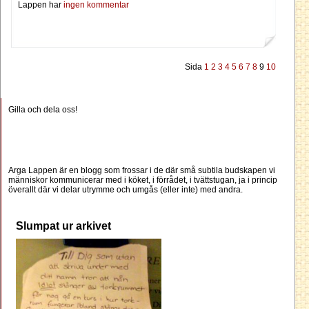
Lappen har
ingen kommentar
Sida
1
2
3
4
5
6
7
8
9
10
Gilla och dela oss!
Arga Lappen är en blogg som frossar i de där små subtila budskapen vi
människor kommunicerar med i köket, i förrådet, i tvättstugan, ja i princip
överallt där vi delar utrymme och umgås (eller inte) med andra.
Slumpat ur arkivet