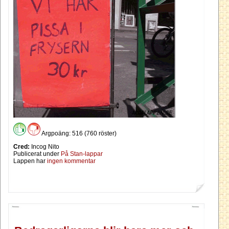
Argpoäng: 516 (760 röster)
Cred:
Incog Nito
Publicerat under
På Stan-lappar
Lappen har
ingen kommentar