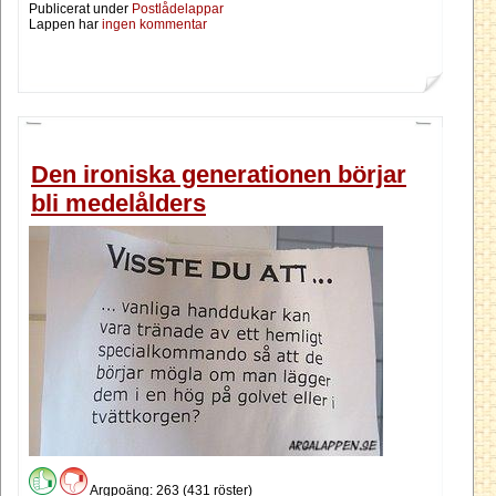
Publicerat under
Postlådelappar
Lappen har
ingen kommentar
Den ironiska generationen börjar
bli medelålders
Argpoäng: 263 (431 röster)