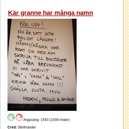
Kär granne har många namn
Argpoäng: 1593 (1939 röster)
Cred:
Steifmaister