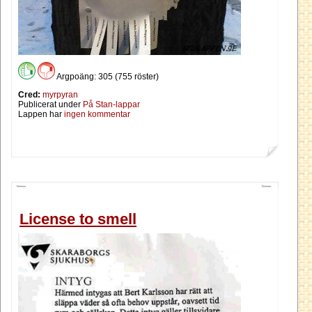
Argpoäng: 305 (755 röster)
Cred:
myrpyran
Publicerat under
På Stan-lappar
Lappen har
ingen kommentar
License to smell