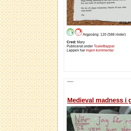
Argpoäng: 120 (588 röster)
Cred:
Mary
Publicerat under
Toalettlappar
Lappen har
ingen kommentar
Medieval madness i 