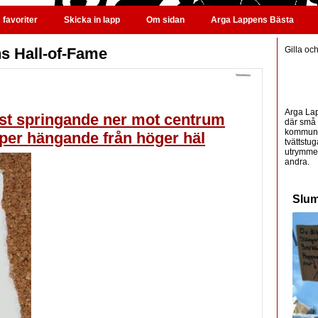
favoriter
Skicka in lapp
Om sidan
Arga Lappens Bästa
s Hall-of-Fame
Gilla oc
Arga Lap
st springande ner mot centrum
där små 
kommunic
pper hängande från höger häl
tvättstug
utrymme 
andra.
Slum