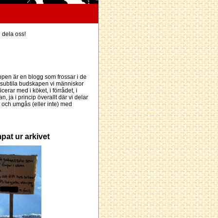
h dela oss!
pen är en blogg som frossar i de
subtila budskapen vi människor
erar med i köket, i förrådet, i
an, ja i princip överallt där vi delar
och umgås (eller inte) med
pat ur arkivet