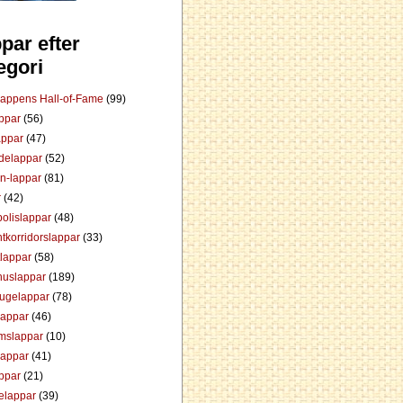
par efter
egori
Lappens Hall-of-Fame
(99)
appar
(56)
appar
(47)
ådelappar
(52)
an-lappar
(81)
r
(42)
olislappar
(48)
tkorridorslappar
(33)
tlappar
(58)
huslappar
(189)
tugelappar
(78)
lappar
(46)
mslappar
(10)
lappar
(41)
appar
(21)
elappar
(39)