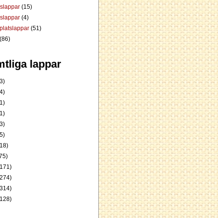
dslappar
(15)
rslappar
(4)
platslappar
(51)
(86)
tliga lappar
3)
4)
1)
1)
3)
5)
18)
75)
171)
274)
314)
128)