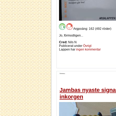
Argpoäng: 162 (492 röster)
Jo, förmodligen...
Cred:
Nils N
Publicerat under
Övrigt
Lappen har
ingen kommentar
Jambas nyaste signal:
inkorgen