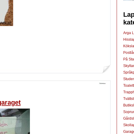
Lap
kat
Arga 
Hissl
Köksl
Postl
På St
Skylta
Språkp
Studen
Toalet
Trapp
Tvätts
garaget
Butiks
Sopru
Gårds
Skoll
Garag