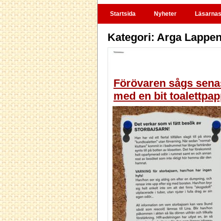
Startsida
Nyheter
Läsarnas 
Kategori: Arga Lappen
Förövaren sågs sena
med en bit toalettpa