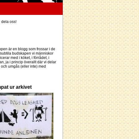
h dela oss!
pen är en blogg som frossar i de
subtila budskapen vi människor
erar med i köket, i förrådet, i
an, ja i princip överallt där vi delar
och umgås (eller inte) med
pat ur arkivet