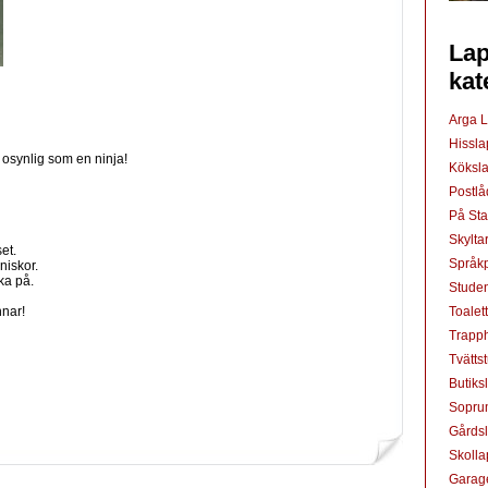
Lap
kat
Arga 
Hissl
i osynlig som en ninja!
Köksl
Postl
På St
Skylta
et.
Språkp
niskor.
ka på.
Studen
Toalet
nnar!
Trapp
Tvätts
Butiks
Sopru
Gårds
Skoll
Garag