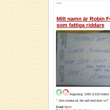
Mitt namn är Robin Fo
som fattiga riddare
Argpoäng: 1065 (1319 röster)
"...Den smaka ok, lite salt med tack i a f"
Cred:
Björn