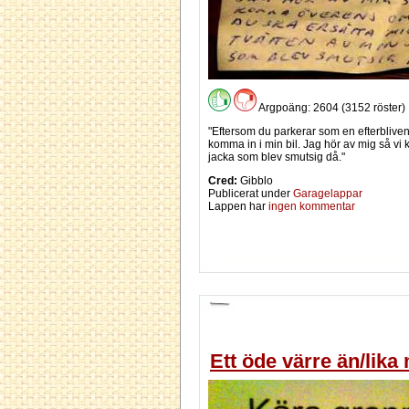
Argpoäng: 2604 (3152 röster)
"Eftersom du parkerar som en efterbliven
komma in i min bil. Jag hör av mig så vi
jacka som blev smutsig då."
Cred:
Gibblo
Publicerat under
Garagelappar
Lappen har
ingen kommentar
Ett öde värre än/lik