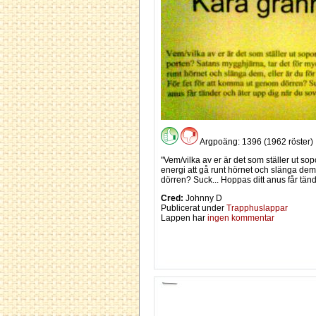
Argpoäng: 1396 (1962 röster)
"Vem/vilka av er är det som ställer ut so
energi att gå runt hörnet och slänga dem, 
dörren? Suck... Hoppas ditt anus får tänd
Cred:
Johnny D
Publicerat under
Trapphuslappar
Lappen har
ingen kommentar