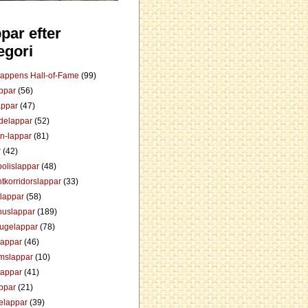
par efter
egori
Lappens Hall-of-Fame
(99)
appar
(56)
appar
(47)
ådelappar
(52)
an-lappar
(81)
r
(42)
olislappar
(48)
tkorridorslappar
(33)
tlappar
(58)
huslappar
(189)
tugelappar
(78)
lappar
(46)
mslappar
(10)
lappar
(41)
appar
(21)
elappar
(39)