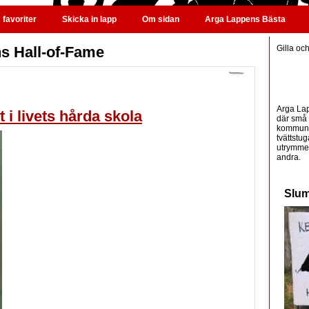
favoriter
Skicka in lapp
Om sidan
Arga Lappens Bästa
s Hall-of-Fame
Gilla oc
Arga Lap
 i livets hårda skola
där små 
kommunic
tvättstug
utrymme 
andra.
Slum