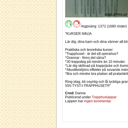
Argpoäng: 1372 (1680 röster)
"KURSER NINJA
Lär dig, dina barn och dina vänner att bl
Praktiska och teoretiska kurser:
*Trapphuset - är det ett operahus?
*Grannar - finns det såna?
*30 trappsteg på mindre än 10 minuter.
*Lär dig skillnad på trappräcke och trums
*Akustikmiljöns effekter på sovande män
*Bra och mindre bra platser att prata/skri
Ring idag, bli osynlig och få lyckliga gra
555-TYST-I-TRAPPHUSET!!!"
Cred:
Danne
Publicerat under
Trapphuslappar
Lappen har
ingen kommentar