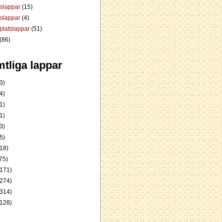
dslappar
(15)
rslappar
(4)
platslappar
(51)
(86)
tliga lappar
3)
4)
1)
1)
3)
5)
18)
75)
171)
274)
314)
128)