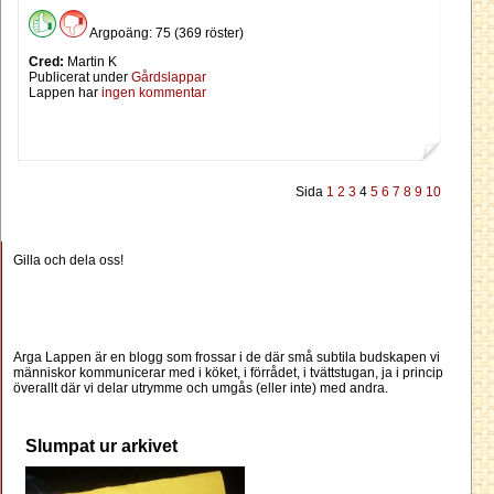
Argpoäng: 75 (369 röster)
Cred:
Martin K
Publicerat under
Gårdslappar
Lappen har
ingen kommentar
Sida
1
2
3
4
5
6
7
8
9
10
Gilla och dela oss!
Arga Lappen är en blogg som frossar i de där små subtila budskapen vi
människor kommunicerar med i köket, i förrådet, i tvättstugan, ja i princip
överallt där vi delar utrymme och umgås (eller inte) med andra.
Slumpat ur arkivet