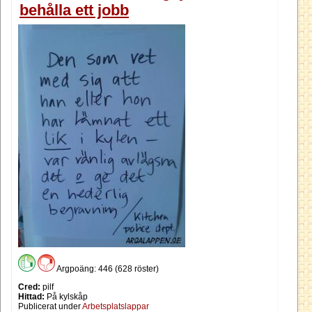
behålla ett jobb
Argpoäng: 446 (628 röster)
Cred:
pilf
Hittad:
På kylskåp
Publicerat under
Arbetsplatslappar