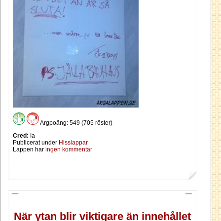
Argpoäng: 549 (705 röster)
Cred:
Ia
Publicerat under
Hisslappar
Lappen har
ingen kommentar
När ytan blir viktigare än innehållet