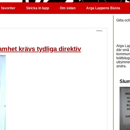
favoriter
Skicka in lapp
Om sidan
Arga Lappens Bästa
Gilla oc
Arga Lap
mhet krävs tydliga direktiv
där små 
kommunic
tvättstug
utrymme 
andra.
Slum