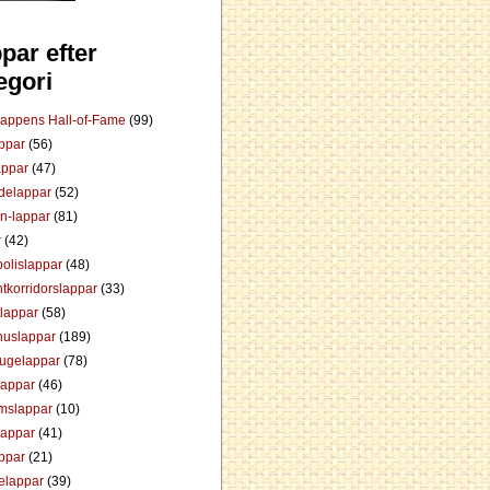
par efter
egori
Lappens Hall-of-Fame
(99)
appar
(56)
appar
(47)
ådelappar
(52)
an-lappar
(81)
r
(42)
olislappar
(48)
tkorridorslappar
(33)
tlappar
(58)
huslappar
(189)
tugelappar
(78)
lappar
(46)
mslappar
(10)
lappar
(41)
appar
(21)
elappar
(39)