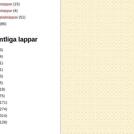
dslappar
(15)
rslappar
(4)
platslappar
(51)
(86)
tliga lappar
3)
4)
1)
1)
3)
5)
18)
75)
171)
274)
314)
128)