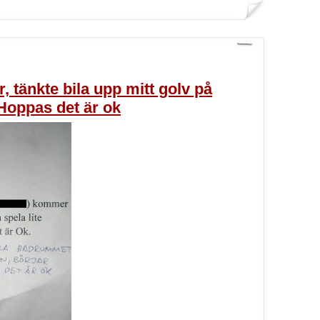
, tänkte bila upp mitt golv på
Hoppas det är ok