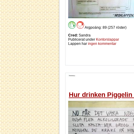
Argpoäng: 89 (257 röster)
Cred:
Sandra
Publicerat under
Kontorslappar
Lappen har
ingen kommentar
Hur drinken Piggelin 