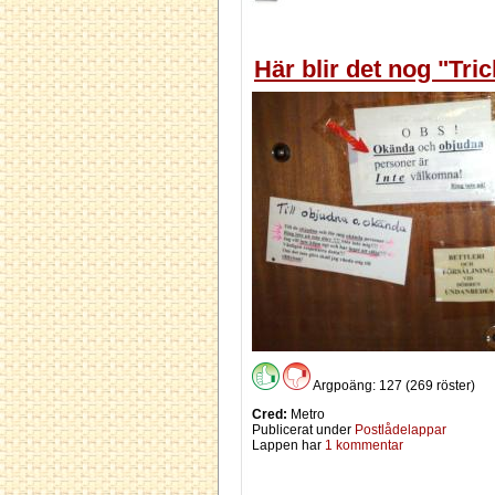
Här blir det nog "Tri
Argpoäng: 127 (269 röster)
Cred:
Metro
Publicerat under
Postlådelappar
Lappen har
1 kommentar