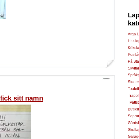
Lap
kat
Arga 
Hissl
Köksl
Postl
På St
Skylta
Språkp
Studen
Toalet
Trapp
fick sitt namn
Tvätts
Butiks
Sopru
Gårds
Skoll
Garag