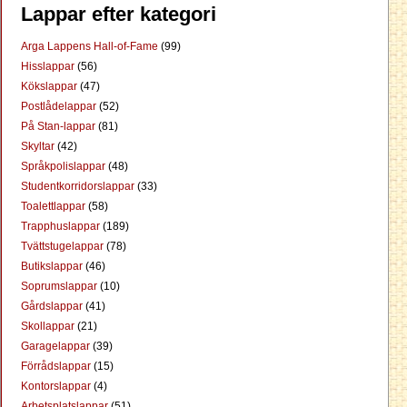
Lappar efter kategori
Arga Lappens Hall-of-Fame
(99)
Hisslappar
(56)
Kökslappar
(47)
Postlådelappar
(52)
På Stan-lappar
(81)
Skyltar
(42)
Språkpolislappar
(48)
Studentkorridorslappar
(33)
Toalettlappar
(58)
Trapphuslappar
(189)
Tvättstugelappar
(78)
Butikslappar
(46)
Soprumslappar
(10)
Gårdslappar
(41)
Skollappar
(21)
Garagelappar
(39)
Förrådslappar
(15)
Kontorslappar
(4)
Arbetsplatslappar
(51)