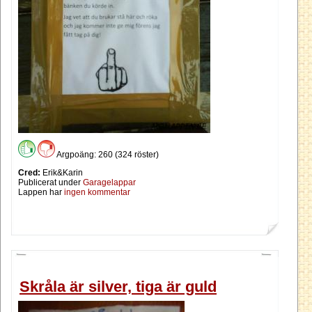
Argpoäng: 260 (324 röster)
Cred:
Erik&Karin
Publicerat under
Garagelappar
Lappen har
ingen kommentar
Skråla är silver, tiga är guld