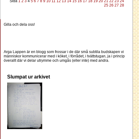
Sida
1
2
3
4
5
6
7
8
9
10
11
12
13
14
15
16
17
18
19
20
21
22
23
24
25
26
27
28
Gilla och dela oss!
Arga Lappen är en blogg som frossar i de där små subtila budskapen vi
människor kommunicerar med i köket, i förrådet, i tvättstugan, ja i princip
överallt där vi delar utrymme och umgås (eller inte) med andra.
Slumpat ur arkivet