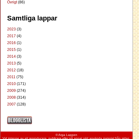
Övrigt
(86)
Samtliga lappar
2023
(3)
2017
(4)
2016
(1)
2015
(1)
2014
(3)
2013
(5)
2012
(18)
2011
(75)
2010
(171)
2009
(274)
2008
(314)
2007
(128)
© Arga Lappen
Vid intresse av att reproducera, publicera eller på annat sätt använda material från
sidan
,