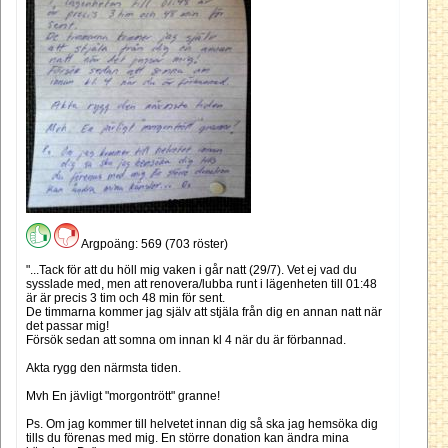
Argpoäng: 569 (703 röster)
"...Tack för att du höll mig vaken i går natt (29/7). Vet ej vad du
sysslade med, men att renovera/lubba runt i lägenheten till 01:48
är är precis 3 tim och 48 min för sent.
De timmarna kommer jag själv att stjäla från dig en annan natt när
det passar mig!
Försök sedan att somna om innan kl 4 när du är förbannad.
Akta rygg den närmsta tiden.
Mvh En jävligt "morgontrött" granne!
Ps. Om jag kommer till helvetet innan dig så ska jag hemsöka dig
tills du förenas med mig. En större donation kan ändra mina