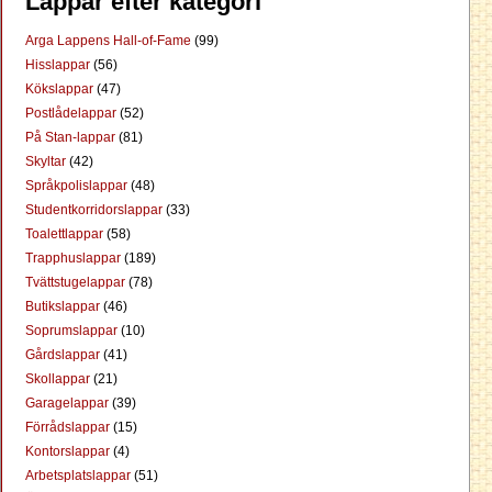
Lappar efter kategori
Arga Lappens Hall-of-Fame
(99)
Hisslappar
(56)
Kökslappar
(47)
Postlådelappar
(52)
På Stan-lappar
(81)
Skyltar
(42)
Språkpolislappar
(48)
Studentkorridorslappar
(33)
Toalettlappar
(58)
Trapphuslappar
(189)
Tvättstugelappar
(78)
Butikslappar
(46)
Soprumslappar
(10)
Gårdslappar
(41)
Skollappar
(21)
Garagelappar
(39)
Förrådslappar
(15)
Kontorslappar
(4)
Arbetsplatslappar
(51)