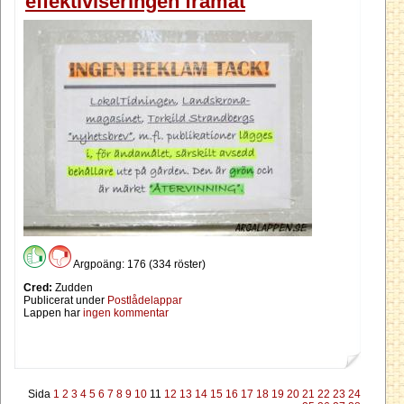
effektiviseringen framåt
Argpoäng: 176 (334 röster)
Cred:
Zudden
Publicerat under
Postlådelappar
Lappen har
ingen kommentar
Sida
1
2
3
4
5
6
7
8
9
10
11
12
13
14
15
16
17
18
19
20
21
22
23
24