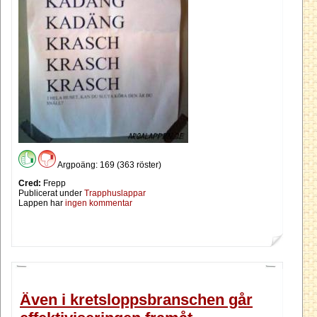
Argpoäng: 169 (363 röster)
Cred:
Frepp
Publicerat under
Trapphuslappar
Lappen har
ingen kommentar
Även i kretsloppsbranschen går