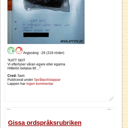
Argpoäng: -26 (318 röster)
"KATT SKIT
Vi efterlyser våran egare eller egarna.
Hittelön betalas till:..."
Cred:
Sam
Publicerat under
Språkpolislappar
Lappen har
ingen kommentar
Gissa ordspråksrubriken