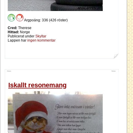
Argpoäng: 336 (426 röster)
Cred:
Therese
Hittad:
Norge
Publicerat under
Skyltar
Lappen har
ingen kommentar
Iskallt resonemang