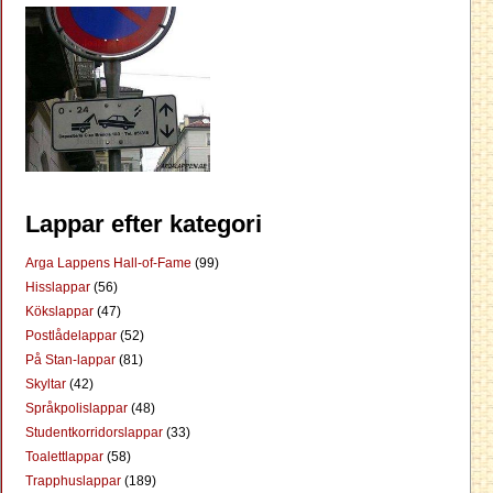
Lappar efter kategori
Arga Lappens Hall-of-Fame
(99)
Hisslappar
(56)
Kökslappar
(47)
Postlådelappar
(52)
På Stan-lappar
(81)
Skyltar
(42)
Språkpolislappar
(48)
Studentkorridorslappar
(33)
Toalettlappar
(58)
Trapphuslappar
(189)