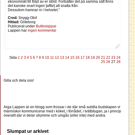
ekonomiskt till följd av er stöld. Fortsätter det på samma sätt finns
det kanske snart ingen [affär] att snatta från.
Dessutom hamnar ni i helvetet."
Cred:
Snygg-Olof
Hittad:
Göteborg
Publicerat under
Butikslappar
Lappen har
ingen kommentar
Sida
1
2
3
4
5
6
7
8
9
10
11
12
13
14
15
16
17
18
19
20
21
22
23
24
25
26
27
28
Gilla och dela oss!
Arga Lappen är en blogg som frossar i de där små subtila budskapen vi
människor kommunicerar med i köket, i förrådet, i tvättstugan, ja i princip
överallt där vi delar utrymme och umgås (eller inte) med andra.
Slumpat ur arkivet