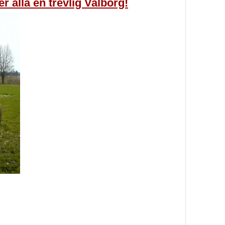
 alla en trevlig Valborg!