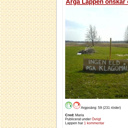
Arga Lappen önskar er
Argpoäng: 59 (231 röster)
Cred:
Maria
Publicerat under
Övrigt
Lappen har
1 kommentar