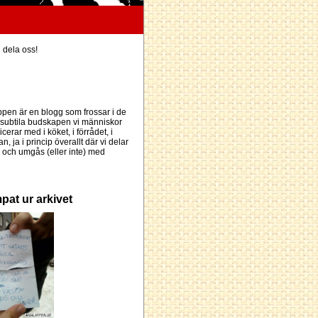
h dela oss!
pen är en blogg som frossar i de
subtila budskapen vi människor
erar med i köket, i förrådet, i
an, ja i princip överallt där vi delar
och umgås (eller inte) med
pat ur arkivet