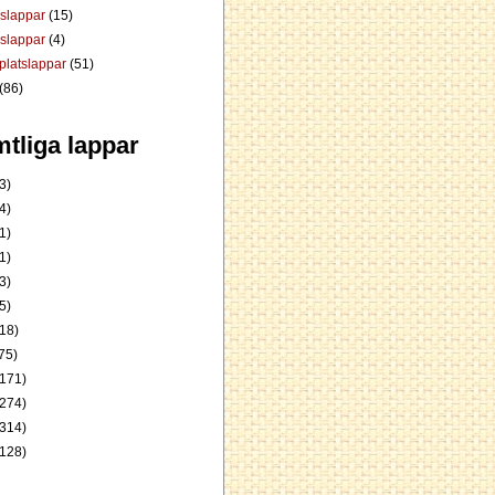
dslappar
(15)
rslappar
(4)
platslappar
(51)
(86)
tliga lappar
3)
4)
1)
1)
3)
5)
18)
75)
171)
274)
314)
128)