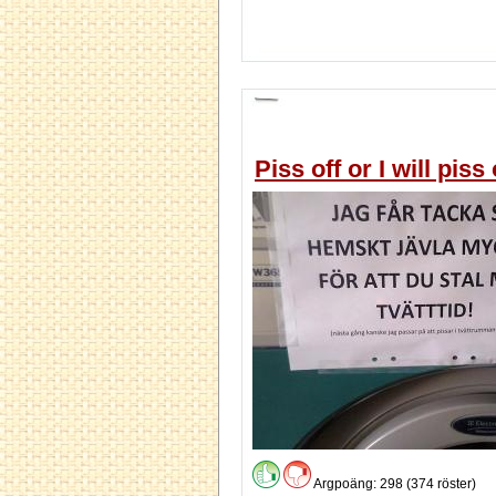
Piss off or I will piss
Argpoäng: 298 (374 röster)