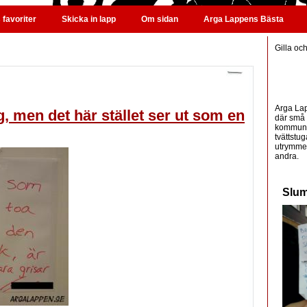
favoriter
Skicka in lapp
Om sidan
Arga Lappens Bästa
Gilla oc
Arga Lap
tig, men det här stället ser ut som en
där små 
kommunic
tvättstug
utrymme 
andra.
Slum