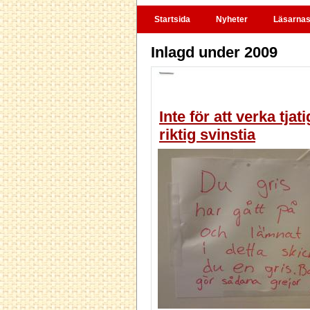
Startsida
Nyheter
Läsarnas 
Inlagd under 2009
Inte för att verka tja
riktig svinstia