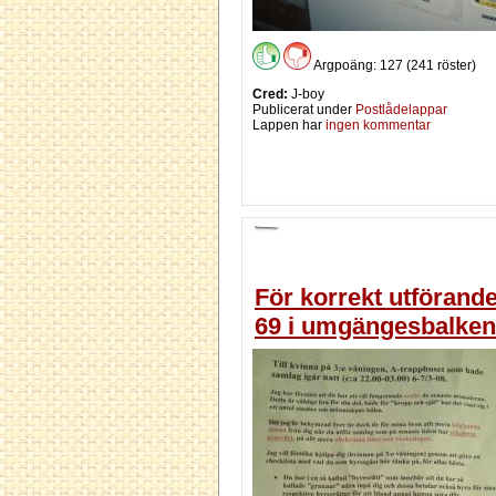
Argpoäng: 127 (241 röster)
Cred:
J-boy
Publicerat under
Postlådelappar
Lappen har
ingen kommentar
För korrekt utförande
69 i umgängesbalken