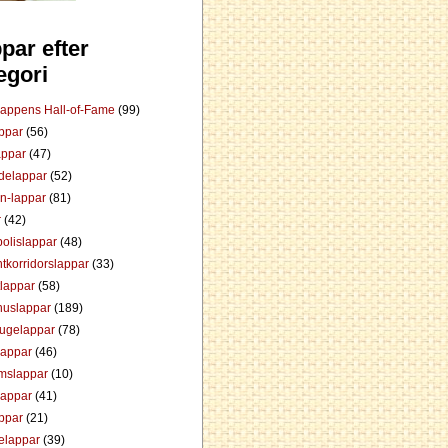
par efter
egori
Lappens Hall-of-Fame
(99)
appar
(56)
appar
(47)
ådelappar
(52)
an-lappar
(81)
r
(42)
olislappar
(48)
tkorridorslappar
(33)
tlappar
(58)
huslappar
(189)
tugelappar
(78)
lappar
(46)
mslappar
(10)
lappar
(41)
appar
(21)
elappar
(39)