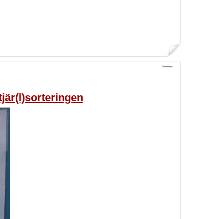
tjär(l)sorteringen