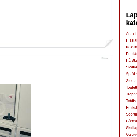
Lap
kat
Arga 
Hissl
Köksl
Postl
På St
Skylta
Språkp
Studen
Toalet
Trapp
Tvätts
Butiks
Sopru
Gårds
Skoll
Garag