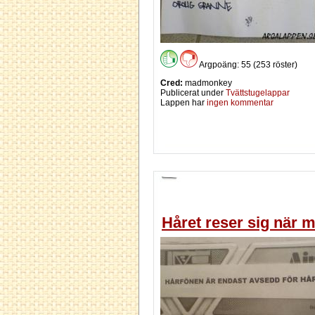
Argpoäng: 55 (253 röster)
Cred:
madmonkey
Publicerat under
Tvättstugelappar
Lappen har
ingen kommentar
Håret reser sig när m