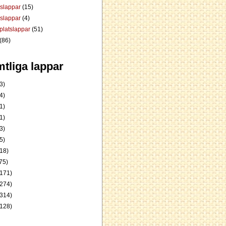
dslappar
(15)
rslappar
(4)
platslappar
(51)
(86)
tliga lappar
3)
4)
1)
1)
3)
5)
18)
75)
171)
274)
314)
128)