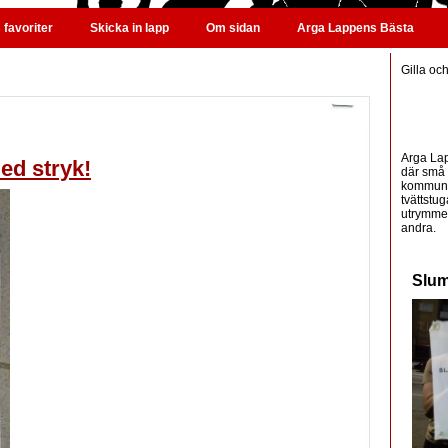
favoriter
Skicka in lapp
Om sidan
Arga Lappens Bästa
Gilla oc
Arga Lap
ed stryk!
där små 
kommunic
tvättstug
utrymme 
andra.
Slum