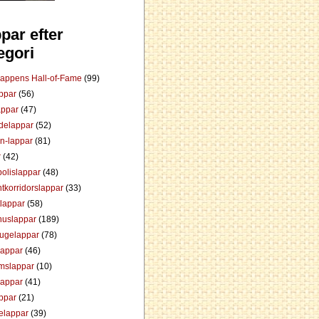
par efter
egori
Lappens Hall-of-Fame
(99)
appar
(56)
appar
(47)
ådelappar
(52)
an-lappar
(81)
r
(42)
olislappar
(48)
tkorridorslappar
(33)
tlappar
(58)
huslappar
(189)
tugelappar
(78)
lappar
(46)
mslappar
(10)
lappar
(41)
appar
(21)
elappar
(39)