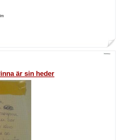
lm
vinna är sin heder