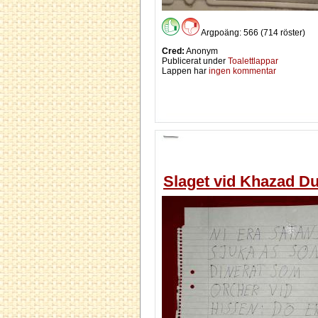
Argpoäng: 566 (714 röster)
Cred:
Anonym
Publicerat under
Toalettlappar
Lappen har
ingen kommentar
Slaget vid Khazad D