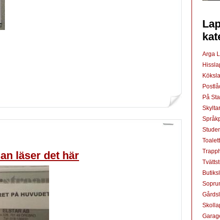
Lap
kat
Arga 
Hissl
Köksl
Postl
På St
Skylta
Språkp
Studen
Toalet
Trapp
an läser det här
Tvätts
Butiks
Sopru
Gårds
Skoll
Garag