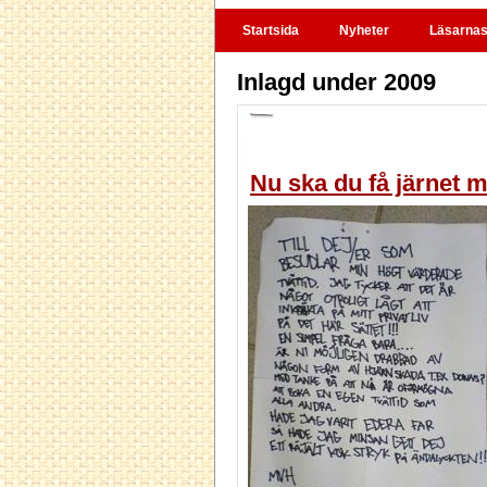
Startsida
Nyheter
Läsarnas 
Inlagd under 2009
Nu ska du få järnet m