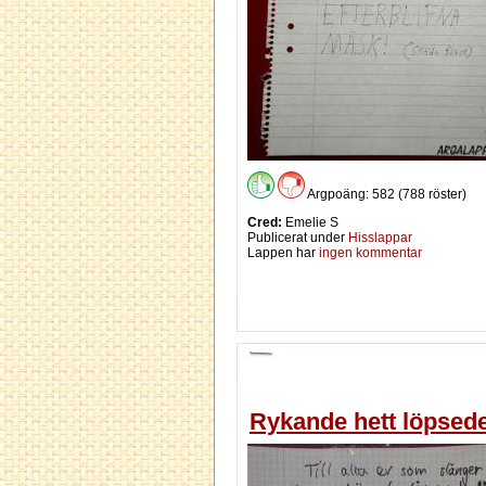
Argpoäng: 582 (788 röster)
Cred:
Emelie S
Publicerat under
Hisslappar
Lappen har
ingen kommentar
Rykande hett löpsede