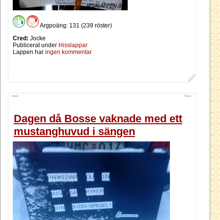
Argpoäng: 131 (239 röster)
Cred:
Jocke
Publicerat under
Hisslappar
Lappen har
ingen kommentar
Dagen då Bosse vaknade med ett
mustanghuvud i sängen