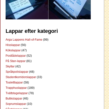
Lappar efter kategori
Arga Lappens Hall-of-Fame
(99)
Hisslappar
(56)
Kökslappar
(47)
Postlådelappar
(52)
På Stan-lappar
(81)
Skyltar
(42)
Språkpolislappar
(48)
Studentkorridorslappar
(33)
Toalettlappar
(58)
Trapphuslappar
(189)
Tvättstugelappar
(78)
Butikslappar
(46)
Soprumslappar
(10)