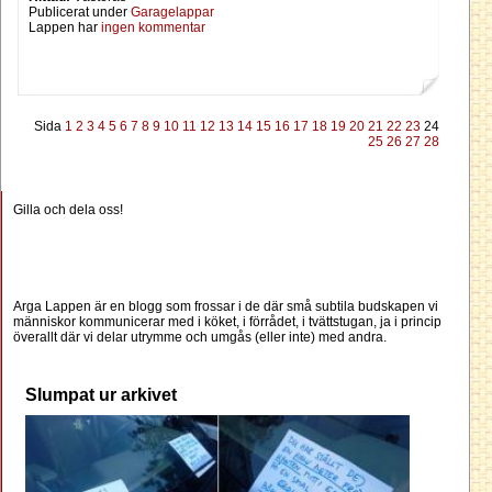
Publicerat under
Garagelappar
Lappen har
ingen kommentar
Sida
1
2
3
4
5
6
7
8
9
10
11
12
13
14
15
16
17
18
19
20
21
22
23
24
25
26
27
28
Gilla och dela oss!
Arga Lappen är en blogg som frossar i de där små subtila budskapen vi
människor kommunicerar med i köket, i förrådet, i tvättstugan, ja i princip
överallt där vi delar utrymme och umgås (eller inte) med andra.
Slumpat ur arkivet