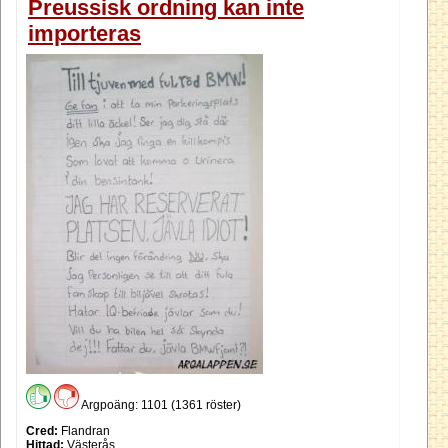
Preussisk ordning kan inte
importeras
Argpoäng: 1101 (1361 röster)
Cred:
Flandran
Hittad:
Västerås