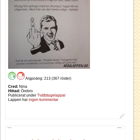
Argpoäng: 213 (367 röster)
Cred:
Nina
Hittad:
Örebro
Publicerat under
Tvättstugelappar
Lappen har
ingen kommentar